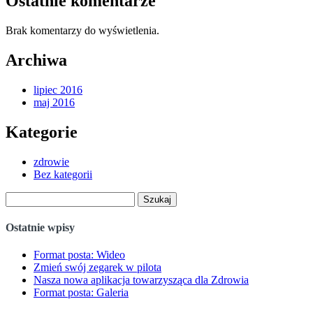
Ostatnie komentarze
Brak komentarzy do wyświetlenia.
Archiwa
lipiec 2016
maj 2016
Kategorie
zdrowie
Bez kategorii
Szukaj:
Ostatnie wpisy
Format posta: Wideo
Zmień swój zegarek w pilota
Nasza nowa aplikacja towarzysząca dla Zdrowia
Format posta: Galeria