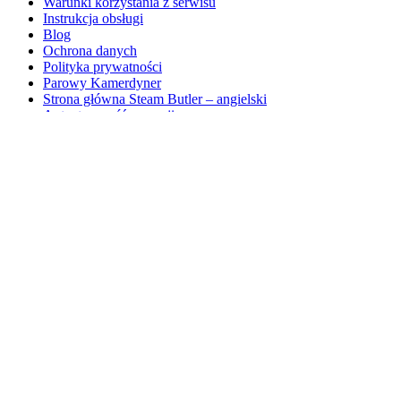
Warunki korzystania z serwisu
Instrukcja obsługi
Blog
Ochrona danych
Polityka prywatności
Parowy Kamerdyner
Strona główna Steam Butler – angielski
Autentyczność recenzji
Zamów w przedsprzedaży na stronie głównej
hurtowy
Strona główna Indegogo
Strona główna Kickstartera
Strona główna Mailchimba
Strona główna PayPala
Zastrzeżenia prawne
Sprawdź
kontakt
Moje konto
Polityka prywatności
Przykładowa strona
Sklep
Ustawienie Steam Butler
test
Metody wysyłki
Koszyk