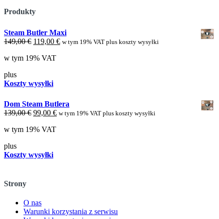
Produkty
Steam Butler Maxi
Cena
Aktualna
149,00
€
119,00
€
w tym 19% VAT plus koszty wysyłki
oryginalna
cena
w tym 19% VAT
wynosiła:
wynosi:
149,00 €.
119,00 €.
plus
Koszty wysyłki
Dom Steam Butlera
Cena
Aktualna
139,00
€
99,00
€
w tym 19% VAT plus koszty wysyłki
oryginalna
cena
w tym 19% VAT
wynosiła:
wynosi:
139,00 €.
99,00 €.
plus
Koszty wysyłki
Strony
O nas
Warunki korzystania z serwisu