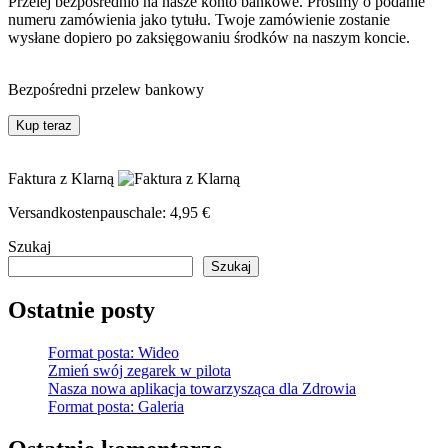
Przelej bezpośrednio na nasze konto bankowe. Prosimy o podanie
numeru zamówienia jako tytułu. Twoje zamówienie zostanie
wysłane dopiero po zaksięgowaniu środków na naszym koncie.
Bezpośredni przelew bankowy
Kup teraz
Faktura z Klarną
Versandkostenpauschale:
4,95
€
Szukaj
Szukaj
Ostatnie posty
Format posta: Wideo
Zmień swój zegarek w pilota
Nasza nowa aplikacja towarzysząca dla Zdrowia
Format posta: Galeria