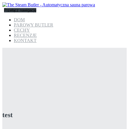
Przełącz nawigację
DOM
PAROWY BUTLER
CECHY
RECENZJE
KONTAKT
test