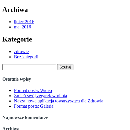
Archiwa
lipiec 2016
maj 2016
Kategorie
zdrowie
Bez kategorii
Szukaj:
Ostatnie wpisy
Format posta: Wideo
Zmień swój zegarek w pilota
Nasza nowa aplikacja towarzysząca dla Zdrowia
Format posta: Galeria
Najnowsze komentarze
Archiwa