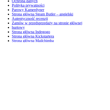
Ochrona danych
Polityka prywatności
Parowy Kamerdyner
Strona główna Steam Butler – angielski
Autentyczność recenzji
Zamów w przedsprzedaży na stronie głównej
hurtowy
Strona główna Indegogo
Strona główna Kickstartera
Strona główna Mailchimba
Strona główna PayPala
Zastrzeżenia prawne
Sprawdź
kontakt
Moje konto
Polityka prywatności
Przykładowa strona
Sklep
Ustawienie Steam Butler
test
Metody wysyłki
Koszyk
Zasady anulowania
Metody płatności