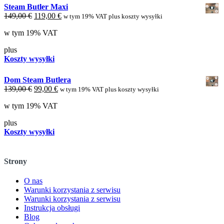
Steam Butler Maxi
Cena
Aktualna
149,00
€
119,00
€
w tym 19% VAT plus koszty wysyłki
oryginalna
cena
w tym 19% VAT
wynosiła:
wynosi:
149,00 €.
119,00 €.
plus
Koszty wysyłki
Dom Steam Butlera
Cena
Aktualna
139,00
€
99,00
€
w tym 19% VAT plus koszty wysyłki
oryginalna
cena
w tym 19% VAT
wynosiła:
wynosi:
139,00 €.
99,00 €.
plus
Koszty wysyłki
Strony
O nas
Warunki korzystania z serwisu
Warunki korzystania z serwisu
Instrukcja obsługi
Blog