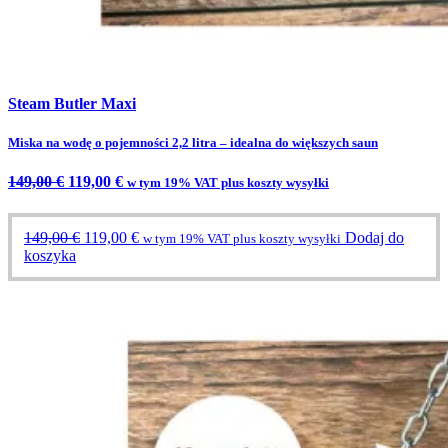
Steam Butler Maxi
Miska na wodę o pojemności 2,2 litra – idealna do większych saun
Cena
Aktualna
149,00
€
119,00
€
w tym 19% VAT plus koszty wysyłki
oryginalna
cena
wynosiła:
wynosi:
149,00 €.
119,00 €.
Cena
Aktualna
149,00
€
119,00
€
Dodaj do
w tym 19% VAT plus koszty wysyłki
oryginalna
cena
koszyka
wynosiła:
wynosi:
149,00 €.
119,00 €.