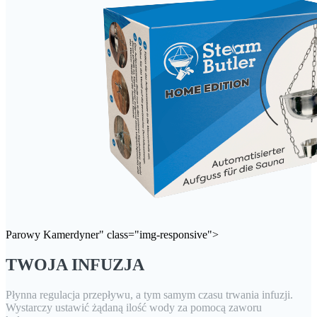
Parowy Kamerdyner" class="img-responsive">
TWOJA INFUZJA
Płynna regulacja przepływu, a tym samym czasu trwania infuzji.
Wystarczy ustawić żądaną ilość wody za pomocą zaworu