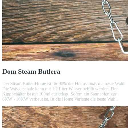
Dom Steam Butlera
Der Steam Butler Home ist für 90% der Heimsaunas die beste Wahl.
Die Wasserschale kann mit 1,2 Liter Wasser befüllt werden. Der
Kippbehälter ist mit 100ml ausgelegt. Sofern ein Saunaofen von
6KW - 10KW verbaut ist, ist die Home Variante die beste Wahl.