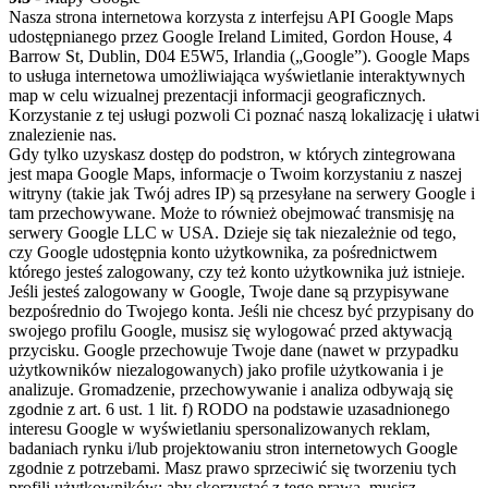
Nasza strona internetowa korzysta z interfejsu API Google Maps
udostępnianego przez Google Ireland Limited, Gordon House, 4
Barrow St, Dublin, D04 E5W5, Irlandia („Google”). Google Maps
to usługa internetowa umożliwiająca wyświetlanie interaktywnych
map w celu wizualnej prezentacji informacji geograficznych.
Korzystanie z tej usługi pozwoli Ci poznać naszą lokalizację i ułatwi
znalezienie nas.
Gdy tylko uzyskasz dostęp do podstron, w których zintegrowana
jest mapa Google Maps, informacje o Twoim korzystaniu z naszej
witryny (takie jak Twój adres IP) są przesyłane na serwery Google i
tam przechowywane. Może to również obejmować transmisję na
serwery Google LLC w USA. Dzieje się tak niezależnie od tego,
czy Google udostępnia konto użytkownika, za pośrednictwem
którego jesteś zalogowany, czy też konto użytkownika już istnieje.
Jeśli jesteś zalogowany w Google, Twoje dane są przypisywane
bezpośrednio do Twojego konta. Jeśli nie chcesz być przypisany do
swojego profilu Google, musisz się wylogować przed aktywacją
przycisku. Google przechowuje Twoje dane (nawet w przypadku
użytkowników niezalogowanych) jako profile użytkowania i je
analizuje. Gromadzenie, przechowywanie i analiza odbywają się
zgodnie z art. 6 ust. 1 lit. f) RODO na podstawie uzasadnionego
interesu Google w wyświetlaniu spersonalizowanych reklam,
badaniach rynku i/lub projektowaniu stron internetowych Google
zgodnie z potrzebami. Masz prawo sprzeciwić się tworzeniu tych
profili użytkowników; aby skorzystać z tego prawa, musisz