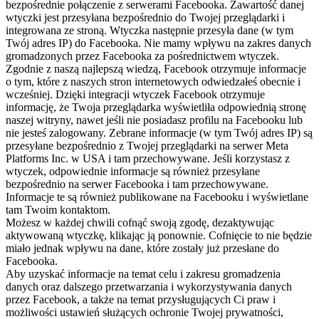
bezpośrednie połączenie z serwerami Facebooka. Zawartość danej
wtyczki jest przesyłana bezpośrednio do Twojej przeglądarki i
integrowana ze stroną. Wtyczka następnie przesyła dane (w tym
Twój adres IP) do Facebooka. Nie mamy wpływu na zakres danych
gromadzonych przez Facebooka za pośrednictwem wtyczek.
Zgodnie z naszą najlepszą wiedzą, Facebook otrzymuje informacje
o tym, które z naszych stron internetowych odwiedzałeś obecnie i
wcześniej. Dzięki integracji wtyczek Facebook otrzymuje
informację, że Twoja przeglądarka wyświetliła odpowiednią stronę
naszej witryny, nawet jeśli nie posiadasz profilu na Facebooku lub
nie jesteś zalogowany. Zebrane informacje (w tym Twój adres IP) są
przesyłane bezpośrednio z Twojej przeglądarki na serwer Meta
Platforms Inc. w USA i tam przechowywane. Jeśli korzystasz z
wtyczek, odpowiednie informacje są również przesyłane
bezpośrednio na serwer Facebooka i tam przechowywane.
Informacje te są również publikowane na Facebooku i wyświetlane
tam Twoim kontaktom.
Możesz w każdej chwili cofnąć swoją zgodę, dezaktywując
aktywowaną wtyczkę, klikając ją ponownie. Cofnięcie to nie będzie
miało jednak wpływu na dane, które zostały już przesłane do
Facebooka.
Aby uzyskać informacje na temat celu i zakresu gromadzenia
danych oraz dalszego przetwarzania i wykorzystywania danych
przez Facebook, a także na temat przysługujących Ci praw i
możliwości ustawień służących ochronie Twojej prywatności,