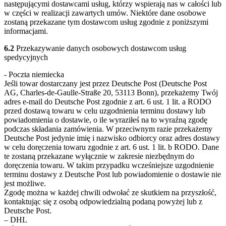
następującymi dostawcami usług, którzy wspierają nas w całości lub
w części w realizacji zawartych umów. Niektóre dane osobowe
zostaną przekazane tym dostawcom usług zgodnie z poniższymi
informacjami.
6.2
Przekazywanie danych osobowych dostawcom usług
spedycyjnych
- Poczta niemiecka
Jeśli towar dostarczany jest przez Deutsche Post (Deutsche Post
AG, Charles-de-Gaulle-Straße 20, 53113 Bonn), przekażemy Twój
adres e-mail do Deutsche Post zgodnie z art. 6 ust. 1 lit. a RODO
przed dostawą towaru w celu uzgodnienia terminu dostawy lub
powiadomienia o dostawie, o ile wyraziłeś na to wyraźną zgodę
podczas składania zamówienia. W przeciwnym razie przekażemy
Deutsche Post jedynie imię i nazwisko odbiorcy oraz adres dostawy
w celu doręczenia towaru zgodnie z art. 6 ust. 1 lit. b RODO. Dane
te zostaną przekazane wyłącznie w zakresie niezbędnym do
doręczenia towaru. W takim przypadku wcześniejsze uzgodnienie
terminu dostawy z Deutsche Post lub powiadomienie o dostawie nie
jest możliwe.
Zgodę można w każdej chwili odwołać ze skutkiem na przyszłość,
kontaktując się z osobą odpowiedzialną podaną powyżej lub z
Deutsche Post.
– DHL