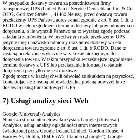
W przypadku dostawy towaru za pośrednictwem firmy
transportowej UPS (United Parcel Service Deutschland Inc. & Co.
OHG, Görlitzer Straße 1, 41460 Neuss), przed dostawą towaru
przekażemy UPS Państwa adres e-mail zgodnie z art. 6 ust. 1 lit. a
RODO w celu uzgodnienia terminu dostawy lub powiadomienia o
doręczeniu, o ile wyrazili Państwo na to wyraźną zgodę podczas
składania zamówienia. W przeciwnym razie przekażemy UPS
jedynie imię i nazwisko odbiorcy oraz adres dostawy w celu
doręczenia towaru zgodnie z art. 6 ust. 1 lit. b RODO. Dane te
zostaną przekazane wyłącznie w zakresie niezbędnym do
doręczenia towaru. W takim przypadku wcześniejsze uzgodnienie
terminu dostawy z UPS lub przekazanie informacji o statusie
doręczenia przesyłki nie jest możliwe.
Zgodę można w każdej chwili odwołać ze skutkiem na przyszłość,
kontaktując się z osobą odpowiedzialną podaną powyżej lub z
dostawcą usług transportowych UPS.
7) Usługi analizy sieci Web
Google (Universal) Analytics
Niniejsza strona internetowa korzysta z Google (Universal)
Analytics, usługi analizy oglądalności stron internetowych
świadczonej przez Google Ireland Limited, Gordon House, 4
Barrow St, Dublin, D04 E5W5, Irlandia („Google”). Google