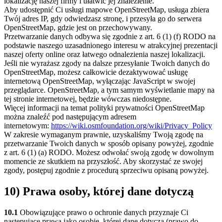
lokalizację naszej firmy i ułatwić jej znalezienie.
Aby udostępnić Ci usługi mapowe OpenStreetMap, usługa zbiera
Twój adres IP, gdy odwiedzasz stronę, i przesyła go do serwera
OpenStreetMap, gdzie jest on przechowywany.
Przetwarzanie danych odbywa się zgodnie z art. 6 (1) (f) RODO na
podstawie naszego uzasadnionego interesu w atrakcyjnej prezentacji
naszej oferty online oraz łatwego odnalezienia naszej lokalizacji.
Jeśli nie wyrażasz zgody na dalsze przesyłanie Twoich danych do
OpenStreetMap, możesz całkowicie dezaktywować usługę
internetową OpenStreetMap, wyłączając JavaScript w swojej
przeglądarce. OpenStreetMap, a tym samym wyświetlanie mapy na
tej stronie internetowej, będzie wówczas niedostępne.
Więcej informacji na temat polityki prywatności OpenStreetMap
można znaleźć pod następującym adresem
internetowym:
https://wiki.osmfoundation.org/wiki/Privacy_Policy
W zakresie wymaganym prawnie, uzyskaliśmy Twoją zgodę na
przetwarzanie Twoich danych w sposób opisany powyżej, zgodnie
z art. 6 (1) (a) RODO. Możesz odwołać swoją zgodę w dowolnym
momencie ze skutkiem na przyszłość. Aby skorzystać ze swojej
zgody, postępuj zgodnie z procedurą sprzeciwu opisaną powyżej.
10) Prawa osoby, której dane dotyczą
10.1
Obowiązujące prawo o ochronie danych przyznaje Ci
następujące prawa jako osobie, której dane dotyczą (prawo do