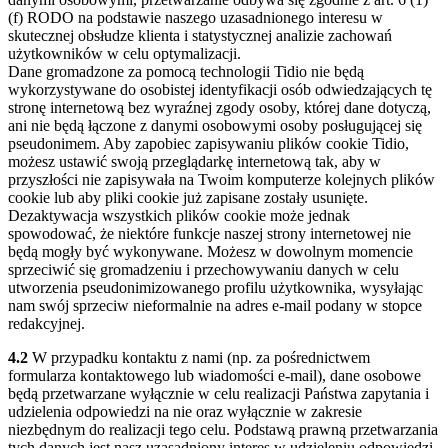
(f) RODO na podstawie naszego uzasadnionego interesu w
skutecznej obsłudze klienta i statystycznej analizie zachowań
użytkowników w celu optymalizacji.
Dane gromadzone za pomocą technologii Tidio nie będą
wykorzystywane do osobistej identyfikacji osób odwiedzających tę
stronę internetową bez wyraźnej zgody osoby, której dane dotyczą,
ani nie będą łączone z danymi osobowymi osoby posługującej się
pseudonimem. Aby zapobiec zapisywaniu plików cookie Tidio,
możesz ustawić swoją przeglądarkę internetową tak, aby w
przyszłości nie zapisywała na Twoim komputerze kolejnych plików
cookie lub aby pliki cookie już zapisane zostały usunięte.
Dezaktywacja wszystkich plików cookie może jednak
spowodować, że niektóre funkcje naszej strony internetowej nie
będą mogły być wykonywane. Możesz w dowolnym momencie
sprzeciwić się gromadzeniu i przechowywaniu danych w celu
utworzenia pseudonimizowanego profilu użytkownika, wysyłając
nam swój sprzeciw nieformalnie na adres e-mail podany w stopce
redakcyjnej.
4.2
W przypadku kontaktu z nami (np. za pośrednictwem
formularza kontaktowego lub wiadomości e-mail), dane osobowe
będą przetwarzane wyłącznie w celu realizacji Państwa zapytania i
udzielenia odpowiedzi na nie oraz wyłącznie w zakresie
niezbędnym do realizacji tego celu. Podstawą prawną przetwarzania
tych danych jest nasz uzasadniony interes w udzieleniu odpowiedzi