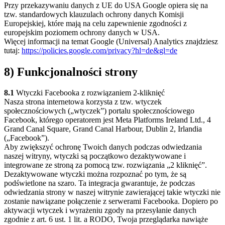
Przy przekazywaniu danych z UE do USA Google opiera się na
tzw. standardowych klauzulach ochrony danych Komisji
Europejskiej, które mają na celu zapewnienie zgodności z
europejskim poziomem ochrony danych w USA.
Więcej informacji na temat Google (Universal) Analytics znajdziesz
tutaj:
https://policies.google.com/privacy?hl=de&gl=de
8) Funkcjonalności strony
8.1
Wtyczki Facebooka z rozwiązaniem 2-kliknięć
Nasza strona internetowa korzysta z tzw. wtyczek
społecznościowych („wtyczek”) portalu społecznościowego
Facebook, którego operatorem jest Meta Platforms Ireland Ltd., 4
Grand Canal Square, Grand Canal Harbour, Dublin 2, Irlandia
(„Facebook”).
Aby zwiększyć ochronę Twoich danych podczas odwiedzania
naszej witryny, wtyczki są początkowo dezaktywowane i
integrowane ze stroną za pomocą tzw. rozwiązania „2 kliknięć”.
Dezaktywowane wtyczki można rozpoznać po tym, że są
podświetlone na szaro. Ta integracja gwarantuje, że podczas
odwiedzania strony w naszej witrynie zawierającej takie wtyczki nie
zostanie nawiązane połączenie z serwerami Facebooka. Dopiero po
aktywacji wtyczek i wyrażeniu zgody na przesyłanie danych
zgodnie z art. 6 ust. 1 lit. a RODO, Twoja przeglądarka nawiąże