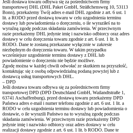
Jeśli dostawa towaru odbywa się za pośrednictwem firmy
transportowej DHL (DHL Paket GmbH, Sträßchensweg 10, 53113
Bonn), przekażemy Twój adres e-mail DHL zgodnie z art. 6 ust. 1
lit. a RODO przed dostawą towaru w celu uzgodnienia terminu
dostawy lub powiadomienia o doręczeniu, o ile wyraziłeś na to
wyraźną zgodę podczas składania zamówienia. W przeciwnym
razie przekażemy DHL jedynie imię i nazwisko odbiorcy oraz adres
dostawy w celu doręczenia towaru zgodnie z art. 6 ust. 1 lit. b
RODO. Dane te zostaną przekazane wyłącznie w zakresie
niezbędnym do doręczenia towaru. W takim przypadku
wcześniejsze uzgodnienie terminu dostawy z DHL lub
powiadomienie o doręczeniu nie będzie możliwe.
Zgodę można w każdej chwili odwołać ze skutkiem na przyszłość,
kontaktując się z osobą odpowiedzialną podaną powyżej lub z
dostawcą usług transportowych DHL.
– DPD
Jeśli dostawa towaru odbywa się za pośrednictwem firmy
transportowej DPD (DPD Deutschland GmbH, Wailandtstraße 1,
63741 Aschaffenburg), przed dostawą towaru przekażemy DPD
Państwa adres e-mail i numer telefonu zgodnie z art. 6 ust. 1 lit. a
RODO w celu uzgodnienia terminu dostawy lub powiadomienia o
dostawie, o ile wyrazili Państwo na to wyraźną zgodę podczas
składania zamówienia. W przeciwnym razie przekażemy DPD
jedynie imię i nazwisko odbiorcy oraz adres dostawy w celu
realizacji dostawy zgodnie z art. 6 ust. 1 lit. b RODO. Dane te