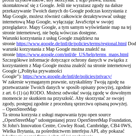
skontaktować się z Google. Jeśli nie wyrażasz zgody na dalsze
przekazywanie Twoich danych do Google podczas korzystania z
Map Google, możesz również całkowicie dezaktywować usługę
internetową Map Google, wyłączając JavaScript w swojej
przeglądarce. Mapy Google, a tym samym wyświetlanie map na tej
stronie internetowej, nie będą wówczas dostępne.
Warunki korzystania z usług Google znajdziesz na
stronie
https://www.google.de/intl/de/policies/terms/regional.html
Dod
warunki korzystania z Map Google można znaleźć na
stronie
https://www.google.com/intl/de_US/help/terms_maps.html
Szczegółowe informacje dotyczące ochrony danych w związku z
korzystaniem z Map Google można znaleźć na stronie internetowej
Google („Polityka prywatności
Google”):
https://www.google.de/intl/de/policies/privacy/
W zakresie wymaganym prawnie, uzyskaliśmy Twoją zgodę na
przetwarzanie Twoich danych w sposób opisany powyżej, zgodnie
z art. 6 (1) (a) RODO. Możesz odwołać swoją zgodę w dowolnym
momencie ze skutkiem na przyszłość. Aby skorzystać ze swojej
zgody, postępuj zgodnie z procedurą sprzeciwu opisaną powyżej.
– OpenStreetMap
Ta strona korzysta z usługi mapowania typu open source
„OpenStreetMap” udostępnianej przez OpenStreetMap Foundation,
St John's Innovation Centre, Cowley Road, Cambridge, CB4 0WS,
Wielka Brytania, za pośrednictwem interfejsu API, aby pokazać