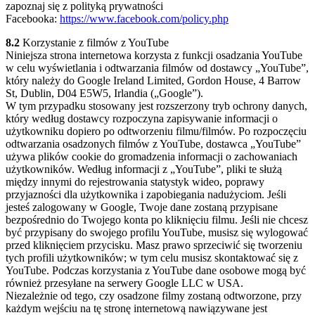
zapoznaj się z polityką prywatności
Facebooka:
https://www.facebook.com/policy.php
8.2
Korzystanie z filmów z YouTube
Niniejsza strona internetowa korzysta z funkcji osadzania YouTube
w celu wyświetlania i odtwarzania filmów od dostawcy „YouTube”,
który należy do Google Ireland Limited, Gordon House, 4 Barrow
St, Dublin, D04 E5W5, Irlandia („Google”).
W tym przypadku stosowany jest rozszerzony tryb ochrony danych,
który według dostawcy rozpoczyna zapisywanie informacji o
użytkowniku dopiero po odtworzeniu filmu/filmów. Po rozpoczęciu
odtwarzania osadzonych filmów z YouTube, dostawca „YouTube”
używa plików cookie do gromadzenia informacji o zachowaniach
użytkowników. Według informacji z „YouTube”, pliki te służą
między innymi do rejestrowania statystyk wideo, poprawy
przyjazności dla użytkownika i zapobiegania nadużyciom. Jeśli
jesteś zalogowany w Google, Twoje dane zostaną przypisane
bezpośrednio do Twojego konta po kliknięciu filmu. Jeśli nie chcesz
być przypisany do swojego profilu YouTube, musisz się wylogować
przed kliknięciem przycisku. Masz prawo sprzeciwić się tworzeniu
tych profili użytkowników; w tym celu musisz skontaktować się z
YouTube. Podczas korzystania z YouTube dane osobowe mogą być
również przesyłane na serwery Google LLC w USA.
Niezależnie od tego, czy osadzone filmy zostaną odtworzone, przy
każdym wejściu na tę stronę internetową nawiązywane jest