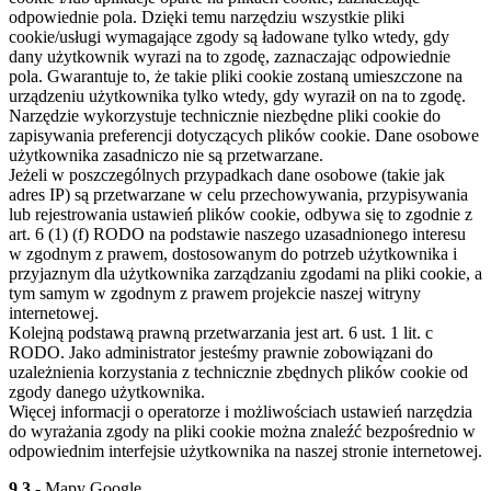
odpowiednie pola. Dzięki temu narzędziu wszystkie pliki
cookie/usługi wymagające zgody są ładowane tylko wtedy, gdy
dany użytkownik wyrazi na to zgodę, zaznaczając odpowiednie
pola. Gwarantuje to, że takie pliki cookie zostaną umieszczone na
urządzeniu użytkownika tylko wtedy, gdy wyraził on na to zgodę.
Narzędzie wykorzystuje technicznie niezbędne pliki cookie do
zapisywania preferencji dotyczących plików cookie. Dane osobowe
użytkownika zasadniczo nie są przetwarzane.
Jeżeli w poszczególnych przypadkach dane osobowe (takie jak
adres IP) są przetwarzane w celu przechowywania, przypisywania
lub rejestrowania ustawień plików cookie, odbywa się to zgodnie z
art. 6 (1) (f) RODO na podstawie naszego uzasadnionego interesu
w zgodnym z prawem, dostosowanym do potrzeb użytkownika i
przyjaznym dla użytkownika zarządzaniu zgodami na pliki cookie, a
tym samym w zgodnym z prawem projekcie naszej witryny
internetowej.
Kolejną podstawą prawną przetwarzania jest art. 6 ust. 1 lit. c
RODO. Jako administrator jesteśmy prawnie zobowiązani do
uzależnienia korzystania z technicznie zbędnych plików cookie od
zgody danego użytkownika.
Więcej informacji o operatorze i możliwościach ustawień narzędzia
do wyrażania zgody na pliki cookie można znaleźć bezpośrednio w
odpowiednim interfejsie użytkownika na naszej stronie internetowej.
9.3
- Mapy Google