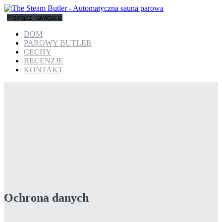
Przełącz nawigację
DOM
PAROWY BUTLER
CECHY
RECENZJE
KONTAKT
Ochrona danych