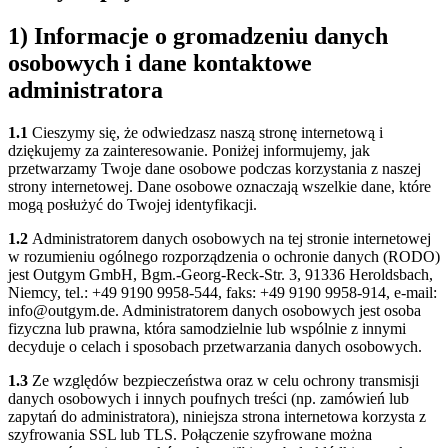
1) Informacje o gromadzeniu danych
osobowych i dane kontaktowe
administratora
1.1
Cieszymy się, że odwiedzasz naszą stronę internetową i
dziękujemy za zainteresowanie. Poniżej informujemy, jak
przetwarzamy Twoje dane osobowe podczas korzystania z naszej
strony internetowej. Dane osobowe oznaczają wszelkie dane, które
mogą posłużyć do Twojej identyfikacji.
1.2
Administratorem danych osobowych na tej stronie internetowej
w rozumieniu ogólnego rozporządzenia o ochronie danych (RODO)
jest Outgym GmbH, Bgm.-Georg-Reck-Str. 3, 91336 Heroldsbach,
Niemcy, tel.: +49 9190 9958-544, faks: +49 9190 9958-914, e-mail:
info@outgym.de. Administratorem danych osobowych jest osoba
fizyczna lub prawna, która samodzielnie lub wspólnie z innymi
decyduje o celach i sposobach przetwarzania danych osobowych.
1.3
Ze względów bezpieczeństwa oraz w celu ochrony transmisji
danych osobowych i innych poufnych treści (np. zamówień lub
zapytań do administratora), niniejsza strona internetowa korzysta z
szyfrowania SSL lub TLS. Połączenie szyfrowane można