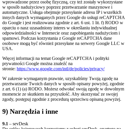
wprowadzone przez osobę fizyczną, czy też zostały wykorzystane
w sposób nadużyciowy poprzez przetwarzanie maszynowe i
automatyczne. Usługa obejmuje przesyłanie adresu IP i wszelkich
innych danych wymaganych przez Google do usługi reCAPTCHA
do Google i jest realizowana zgodnie z art. 6 ust. 1 lit. f) RODO w
oparciu o nasz uzasadniony interes w określaniu indywidualnej
odpowiedzialności w Internecie oraz zapobieganiu nadużyciom i
spamowi. Podczas korzystania z Google reCAPTCHA dane
osobowe mogą być również przesyłane na serwery Google LLC w
USA.
Więcej informacji na temat Google reCAPTCHA i polityki
prywatności Google można znaleźć na
stronie:
https://www.google.com/intl/de/policies/privacy/
W zakresie wymaganym prawnie, uzyskaliśmy Twoją zgodę na
przetwarzanie Twoich danych w sposób opisany powyżej, zgodnie
z art. 6 (1) (a) RODO. Możesz odwołać swoją zgodę w dowolnym
momencie ze skutkiem na przyszłość. Aby skorzystać ze swojej
zgody, postępuj zgodnie z procedurą sprzeciwu opisaną powyżej.
9) Narzędzia i inne
9.1
– sevDesk
Do celów księgowych korzystamy z usługi sevDesk, opartego na