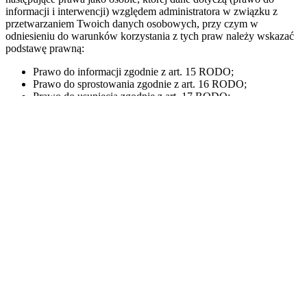
informacji i interwencji) względem administratora w związku z
przetwarzaniem Twoich danych osobowych, przy czym w
odniesieniu do warunków korzystania z tych praw należy wskazać
podstawę prawną:
Prawo do informacji zgodnie z art. 15 RODO;
Prawo do sprostowania zgodnie z art. 16 RODO;
Prawo do usunięcia zgodnie z art. 17 RODO;
Prawo do ograniczenia przetwarzania zgodnie z art. 18
RODO;
Prawo do informacji zgodnie z art. 19 RODO;
Prawo do przenoszenia danych zgodnie z art. 20 RODO;
Prawo do cofnięcia zgody udzielonej zgodnie z art. 7 ust. 3
RODO;
Prawo do wniesienia skargi zgodnie z art. 77 RODO.
10.2
PRAWO SPRZECIWU
JEŚLI PRZETWARZAMY TWOJE DANE OSOBOWE W
OPARCIU O NASZ NADRZĘDNY UZASADNIONY
INTERES W RAMACH ZRÓWNOWAŻENIA INTERESÓW,
MASZ PRAWO W DOWOLNYM MOMENCIE SPRZECIWIĆ
SIĘ TAKIEMU PRZETWARZANIU ZE SKUTKAMI NA
PRZYSZŁOŚĆ Z POWODÓW WYNIKAJĄCYCH Z TWOJEJ
SZCZEGÓLNEJ SYTUACJI.