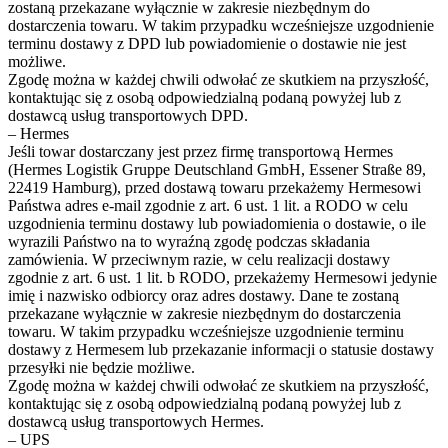
zostaną przekazane wyłącznie w zakresie niezbędnym do
dostarczenia towaru. W takim przypadku wcześniejsze uzgodnienie
terminu dostawy z DPD lub powiadomienie o dostawie nie jest
możliwe.
Zgodę można w każdej chwili odwołać ze skutkiem na przyszłość,
kontaktując się z osobą odpowiedzialną podaną powyżej lub z
dostawcą usług transportowych DPD.
– Hermes
Jeśli towar dostarczany jest przez firmę transportową Hermes
(Hermes Logistik Gruppe Deutschland GmbH, Essener Straße 89,
22419 Hamburg), przed dostawą towaru przekażemy Hermesowi
Państwa adres e-mail zgodnie z art. 6 ust. 1 lit. a RODO w celu
uzgodnienia terminu dostawy lub powiadomienia o dostawie, o ile
wyrazili Państwo na to wyraźną zgodę podczas składania
zamówienia. W przeciwnym razie, w celu realizacji dostawy
zgodnie z art. 6 ust. 1 lit. b RODO, przekażemy Hermesowi jedynie
imię i nazwisko odbiorcy oraz adres dostawy. Dane te zostaną
przekazane wyłącznie w zakresie niezbędnym do dostarczenia
towaru. W takim przypadku wcześniejsze uzgodnienie terminu
dostawy z Hermesem lub przekazanie informacji o statusie dostawy
przesyłki nie będzie możliwe.
Zgodę można w każdej chwili odwołać ze skutkiem na przyszłość,
kontaktując się z osobą odpowiedzialną podaną powyżej lub z
dostawcą usług transportowych Hermes.
– UPS