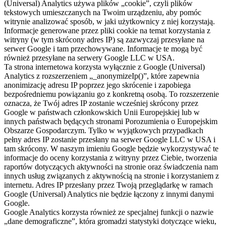
(Universal) Analytics używa plików „cookie”, czyli plików
tekstowych umieszczanych na Twoim urządzeniu, aby pomóc
witrynie analizować sposób, w jaki użytkownicy z niej korzystają.
Informacje generowane przez pliki cookie na temat korzystania z
witryny (w tym skrócony adres IP) są zazwyczaj przesyłane na
serwer Google i tam przechowywane. Informacje te mogą być
również przesyłane na serwery Google LLC w USA.
Ta strona internetowa korzysta wyłącznie z Google (Universal)
Analytics z rozszerzeniem „_anonymizeIp()”, które zapewnia
anonimizację adresu IP poprzez jego skrócenie i zapobiega
bezpośredniemu powiązaniu go z konkretną osobą. To rozszerzenie
oznacza, że Twój adres IP zostanie wcześniej skrócony przez
Google w państwach członkowskich Unii Europejskiej lub w
innych państwach będących stronami Porozumienia o Europejskim
Obszarze Gospodarczym. Tylko w wyjątkowych przypadkach
pełny adres IP zostanie przesłany na serwer Google LLC w USA i
tam skrócony. W naszym imieniu Google będzie wykorzystywać te
informacje do oceny korzystania z witryny przez Ciebie, tworzenia
raportów dotyczących aktywności na stronie oraz świadczenia nam
innych usług związanych z aktywnością na stronie i korzystaniem z
internetu. Adres IP przesłany przez Twoją przeglądarkę w ramach
Google (Universal) Analytics nie będzie łączony z innymi danymi
Google.
Google Analytics korzysta również ze specjalnej funkcji o nazwie
„dane demograficzne”, która gromadzi statystyki dotyczące wieku,