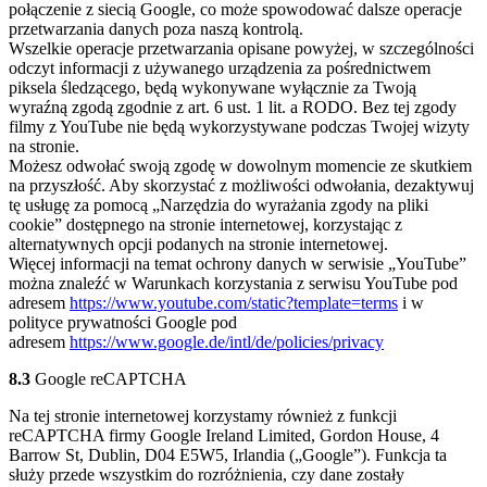
połączenie z siecią Google, co może spowodować dalsze operacje
przetwarzania danych poza naszą kontrolą.
Wszelkie operacje przetwarzania opisane powyżej, w szczególności
odczyt informacji z używanego urządzenia za pośrednictwem
piksela śledzącego, będą wykonywane wyłącznie za Twoją
wyraźną zgodą zgodnie z art. 6 ust. 1 lit. a RODO. Bez tej zgody
filmy z YouTube nie będą wykorzystywane podczas Twojej wizyty
na stronie.
Możesz odwołać swoją zgodę w dowolnym momencie ze skutkiem
na przyszłość. Aby skorzystać z możliwości odwołania, dezaktywuj
tę usługę za pomocą „Narzędzia do wyrażania zgody na pliki
cookie” dostępnego na stronie internetowej, korzystając z
alternatywnych opcji podanych na stronie internetowej.
Więcej informacji na temat ochrony danych w serwisie „YouTube”
można znaleźć w Warunkach korzystania z serwisu YouTube pod
adresem
https://www.youtube.com/static?template=terms
i w
polityce prywatności Google pod
adresem
https://www.google.de/intl/de/policies/privacy
8.3
Google reCAPTCHA
Na tej stronie internetowej korzystamy również z funkcji
reCAPTCHA firmy Google Ireland Limited, Gordon House, 4
Barrow St, Dublin, D04 E5W5, Irlandia („Google”). Funkcja ta
służy przede wszystkim do rozróżnienia, czy dane zostały