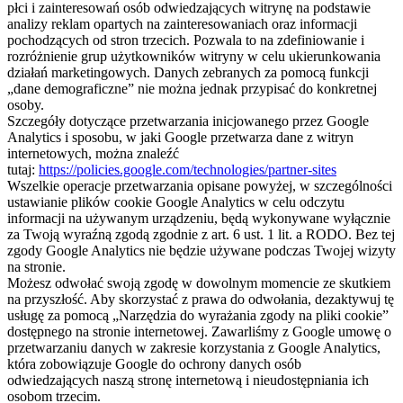
płci i zainteresowań osób odwiedzających witrynę na podstawie
analizy reklam opartych na zainteresowaniach oraz informacji
pochodzących od stron trzecich. Pozwala to na zdefiniowanie i
rozróżnienie grup użytkowników witryny w celu ukierunkowania
działań marketingowych. Danych zebranych za pomocą funkcji
„dane demograficzne” nie można jednak przypisać do konkretnej
osoby.
Szczegóły dotyczące przetwarzania inicjowanego przez Google
Analytics i sposobu, w jaki Google przetwarza dane z witryn
internetowych, można znaleźć
tutaj:
https://policies.google.com/technologies/partner-sites
Wszelkie operacje przetwarzania opisane powyżej, w szczególności
ustawianie plików cookie Google Analytics w celu odczytu
informacji na używanym urządzeniu, będą wykonywane wyłącznie
za Twoją wyraźną zgodą zgodnie z art. 6 ust. 1 lit. a RODO. Bez tej
zgody Google Analytics nie będzie używane podczas Twojej wizyty
na stronie.
Możesz odwołać swoją zgodę w dowolnym momencie ze skutkiem
na przyszłość. Aby skorzystać z prawa do odwołania, dezaktywuj tę
usługę za pomocą „Narzędzia do wyrażania zgody na pliki cookie”
dostępnego na stronie internetowej. Zawarliśmy z Google umowę o
przetwarzaniu danych w zakresie korzystania z Google Analytics,
która zobowiązuje Google do ochrony danych osób
odwiedzających naszą stronę internetową i nieudostępniania ich
osobom trzecim.