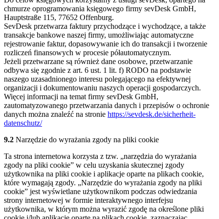
chmurze oprogramowania księgowego firmy sevDesk GmbH,
Hauptstraße 115, 77652 Offenburg.
SevDesk przetwarza faktury przychodzące i wychodzące, a także
transakcje bankowe naszej firmy, umożliwiając automatyczne
rejestrowanie faktur, dopasowywanie ich do transakcji i tworzenie
rozliczeń finansowych w procesie półautomatycznym.
Jeżeli przetwarzane są również dane osobowe, przetwarzanie
odbywa się zgodnie z art. 6 ust. 1 lit. f) RODO na podstawie
naszego uzasadnionego interesu polegającego na efektywnej
organizacji i dokumentowaniu naszych operacji gospodarczych.
Więcej informacji na temat firmy sevDesk GmbH,
zautomatyzowanego przetwarzania danych i przepisów o ochronie
danych można znaleźć na stronie
https://sevdesk.de/sicherheit-
datenschutz/
9.2
Narzędzie do wyrażania zgody na pliki cookie
Ta strona internetowa korzysta z tzw. „narzędzia do wyrażania
zgody na pliki cookie” w celu uzyskania skutecznej zgody
użytkownika na pliki cookie i aplikacje oparte na plikach cookie,
które wymagają zgody. „Narzędzie do wyrażania zgody na pliki
cookie” jest wyświetlane użytkownikom podczas odwiedzania
strony internetowej w formie interaktywnego interfejsu
użytkownika, w którym można wyrazić zgodę na określone pliki
cookie i/lub aplikacje oparte na plikach cookie, zaznaczając