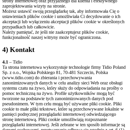
strony internetowej oraz przyjaznego dla klienta i efektywnego
zaprojektowania wizyty na stronie.
Możesz ustawić swoją przeglądarkę tak, aby informowała Cię o
ustawieniach plików cookie i umożliwiała Ci decydowanie o ich
akceptacji lub wyłączeniu akceptacji plików cookie w określonych
przypadkach lub całkowicie.
Należy pamiętać, że jeśli nie zaakceptujesz plików cookie,
funkcjonalność naszej witryny może być ograniczona.
4) Kontakt
4.1
– Tidio
Ta strona internetowa wykorzystuje technologie firmy Tidio Poland
Sp. z o.o., Wojska Polskiego 81, 70-481 Szczecin, Polska
(www.tidio.com) do zbierania i przechowywania
zanonimizowanych danych w celu analizy sieci Web oraz obsługi
systemu czatu na żywo, który służy do odpowiadania na prośby o
pomoc techniczną na żywo. Profile użytkowników mogą być
tworzone na podstawie tych zanonimizowanych danych pod
pseudonimem. W tym celu mogą być używane pliki cookie. Pliki
cookie to małe pliki tekstowe, które są przechowywane lokalnie w
pamięci podręcznej przeglądarki internetowej odwiedzającego
stronę internetową. Pliki cookie umożliwiają rozpoznanie
przeglądarki internetowej. Jeśli zebrane w ten sposób informacje są
danymi osobowymi, przetwarzanie odbywa się zgodnie z art. 6 (1)