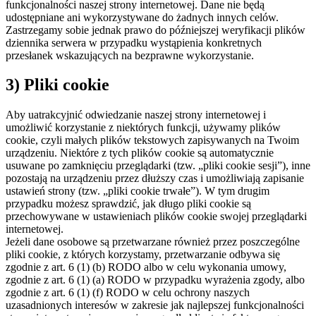
funkcjonalności naszej strony internetowej. Dane nie będą
udostępniane ani wykorzystywane do żadnych innych celów.
Zastrzegamy sobie jednak prawo do późniejszej weryfikacji plików
dziennika serwera w przypadku wystąpienia konkretnych
przesłanek wskazujących na bezprawne wykorzystanie.
3) Pliki cookie
Aby uatrakcyjnić odwiedzanie naszej strony internetowej i
umożliwić korzystanie z niektórych funkcji, używamy plików
cookie, czyli małych plików tekstowych zapisywanych na Twoim
urządzeniu. Niektóre z tych plików cookie są automatycznie
usuwane po zamknięciu przeglądarki (tzw. „pliki cookie sesji”), inne
pozostają na urządzeniu przez dłuższy czas i umożliwiają zapisanie
ustawień strony (tzw. „pliki cookie trwałe”). W tym drugim
przypadku możesz sprawdzić, jak długo pliki cookie są
przechowywane w ustawieniach plików cookie swojej przeglądarki
internetowej.
Jeżeli dane osobowe są przetwarzane również przez poszczególne
pliki cookie, z których korzystamy, przetwarzanie odbywa się
zgodnie z art. 6 (1) (b) RODO albo w celu wykonania umowy,
zgodnie z art. 6 (1) (a) RODO w przypadku wyrażenia zgody, albo
zgodnie z art. 6 (1) (f) RODO w celu ochrony naszych
uzasadnionych interesów w zakresie jak najlepszej funkcjonalności