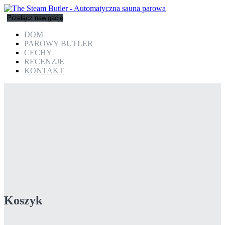
Przełącz nawigację
DOM
PAROWY BUTLER
CECHY
RECENZJE
KONTAKT
Koszyk