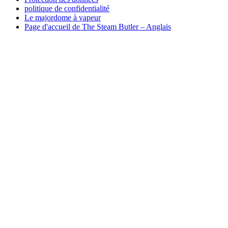
politique de confidentialité
Le majordome à vapeur
Page d'accueil de The Steam Butler – Anglais
Authenticité des avis
Précommande en première page
de gros
Page d'accueil Indegogo
Page d'accueil de Kickstarter
Page d'accueil de Mailchimb
Page d'accueil de PayPal
imprimer
Consultez
contact
Mon compte
politique de confidentialité
Exemple de page
Boutique
Réglage du Steam Butler
test
Méthodes d'expédition
Panier d'achat
Politique d'annulation
Modes de paiement
de gros