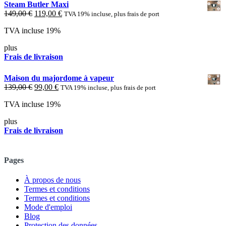
Steam Butler Maxi
Le
Le
149,00
€
119,00
€
TVA 19% incluse, plus frais de port
prix
prix
TVA incluse 19%
d'origine
actuel
était
est
plus
:
:
Frais de livraison
149,00 €.
119,00 €.
Maison du majordome à vapeur
Le
Le
139,00
€
99,00
€
TVA 19% incluse, plus frais de port
prix
prix
TVA incluse 19%
d'origine
actuel
était
est
plus
:
:
Frais de livraison
139,00 €.
99,00 €.
Pages
À propos de nous
Termes et conditions
Termes et conditions
Mode d'emploi
Blog
Protection des données