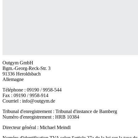
Outgym GmbH
Bgm.-Georg-Reck-Str. 3
91336 Heroldsbach
Allemagne
Téléphone : 09190 / 9958-544
Fax : 09190 / 9958-914
Courriel : info@outgym.de
Tribunal d'enregistrement : Tribunal d'instance de Bamberg
Numéro d'enregistrement : HRB 10384
Directeur général : Michael Meindl
Numéro d'identification TVA selon l'article 27a de la loi sur la taxe