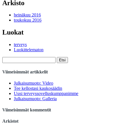
Arkisto
heinäkuu 2016
toukokuu 2016
Luokat
terveys
Luokittelematon
Haku:
Viimeisimmät artikkelit
Julkaisumuoto: Video
Tee kellostasi kaukosäädin
Uusi terveyssovelluskumppanimme
Julkaisumuoto: Galleria
Viimeisimmät kommentit
Arkistot