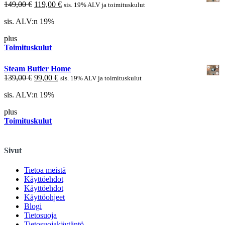
Alkuperäinen
Nykyinen
149,00
€
119,00
€
sis. 19% ALV ja toimituskulut
hinta
hinta
sis. ALV:n 19%
oli:
on:
149,00 €.
119,00 €.
plus
Toimituskulut
Steam Butler Home
Alkuperäinen
Nykyinen
139,00
€
99,00
€
sis. 19% ALV ja toimituskulut
hinta
hinta
sis. ALV:n 19%
oli:
on:
139,00 €.
99,00 €.
plus
Toimituskulut
Sivut
Tietoa meistä
Käyttöehdot
Käyttöehdot
Käyttöohjeet
Blogi
Tietosuoja
Tietosuojakäytäntö