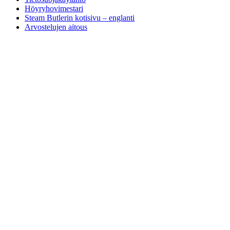
Höyryhovimestari
Steam Butlerin kotisivu – englanti
Arvostelujen aitous
Etusivun ennakkotilaus
tukku-
Etusivu Indegogo
Kickstarterin kotisivu
Mailchimbin kotisivu
PayPalin kotisivu
painatus
Katso
yhteystiedot
Oma tili
Tietosuojakäytäntö
Esimerkkisivu
Kauppa
Steam Butler -asetus
testata
Toimitustavat
Ostoskori
Peruutusehdot
Maksutavat
tukku-
Käyttöehdot