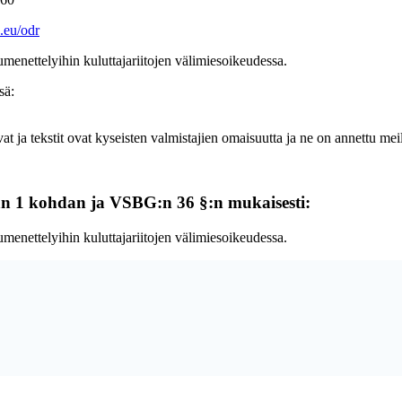
a.eu/odr
menettelyihin kuluttajariitojen välimiesoikeudessa.
sä:
t ja tekstit ovat kyseisten valmistajien omaisuutta ja ne on annettu meill
an 1 kohdan ja VSBG:n 36 §:n mukaisesti:
menettelyihin kuluttajariitojen välimiesoikeudessa.