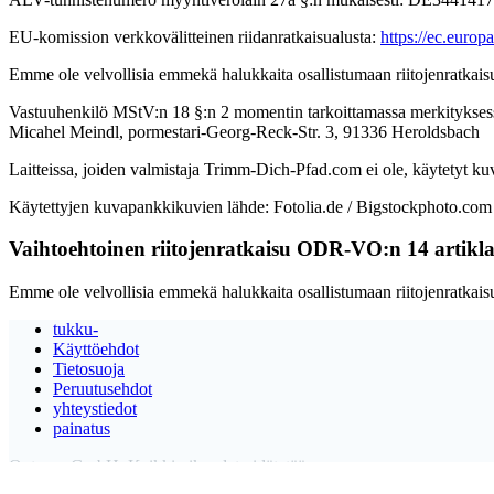
EU-komission verkkovälitteinen riidanratkaisualusta:
https://ec.europ
Emme ole velvollisia emmekä halukkaita osallistumaan riitojenratkaisu
Vastuuhenkilö MStV:n 18 §:n 2 momentin tarkoittamassa merkitykses
Micahel Meindl, pormestari-Georg-Reck-Str. 3, 91336 Heroldsbach
Laitteissa, joiden valmistaja Trimm-Dich-Pfad.com ei ole, käytetyt kuva
Käytettyjen kuvapankkikuvien lähde: Fotolia.de / Bigstockphoto.com
Vaihtoehtoinen riitojenratkaisu ODR-VO:n 14 artikl
Emme ole velvollisia emmekä halukkaita osallistumaan riitojenratkaisu
tukku-
Käyttöehdot
Tietosuoja
Peruutusehdot
yhteystiedot
painatus
Outgym GmbH. Kaikki oikeudet pidätetään.