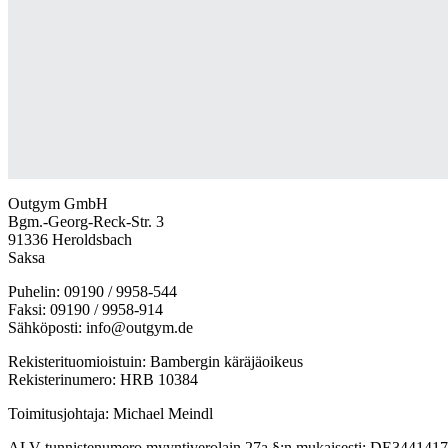
Outgym GmbH
Bgm.-Georg-Reck-Str. 3
91336 Heroldsbach
Saksa
Puhelin: 09190 / 9958-544
Faksi: 09190 / 9958-914
Sähköposti: info@outgym.de
Rekisterituomioistuin: Bambergin käräjäoikeus
Rekisterinumero: HRB 10384
Toimitusjohtaja: Michael Meindl
ALV-tunnistenumero myyntiverolain 27a §:n mukaisesti: DE344141