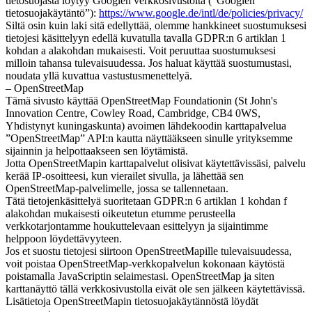
tietosuojasta löytyy Googlen verkkosivustolta (”Googlen
tietosuojakäytäntö”):
https://www.google.de/intl/de/policies/privacy/
Siltä osin kuin laki sitä edellyttää, olemme hankkineet suostumuksesi
tietojesi käsittelyyn edellä kuvatulla tavalla GDPR:n 6 artiklan 1
kohdan a alakohdan mukaisesti. Voit peruuttaa suostumuksesi
milloin tahansa tulevaisuudessa. Jos haluat käyttää suostumustasi,
noudata yllä kuvattua vastustusmenettelyä.
– OpenStreetMap
Tämä sivusto käyttää OpenStreetMap Foundationin (St John's
Innovation Centre, Cowley Road, Cambridge, CB4 0WS,
Yhdistynyt kuningaskunta) avoimen lähdekoodin karttapalvelua
”OpenStreetMap” API:n kautta näyttääkseen sinulle yrityksemme
sijainnin ja helpottaakseen sen löytämistä.
Jotta OpenStreetMapin karttapalvelut olisivat käytettävissäsi, palvelu
kerää IP-osoitteesi, kun vierailet sivulla, ja lähettää sen
OpenStreetMap-palvelimelle, jossa se tallennetaan.
Tätä tietojenkäsittelyä suoritetaan GDPR:n 6 artiklan 1 kohdan f
alakohdan mukaisesti oikeutetun etumme perusteella
verkkotarjontamme houkuttelevaan esittelyyn ja sijaintimme
helppoon löydettävyyteen.
Jos et suostu tietojesi siirtoon OpenStreetMapille tulevaisuudessa,
voit poistaa OpenStreetMap-verkkopalvelun kokonaan käytöstä
poistamalla JavaScriptin selaimestasi. OpenStreetMap ja siten
karttanäyttö tällä verkkosivustolla eivät ole sen jälkeen käytettävissä.
Lisätietoja OpenStreetMapin tietosuojakäytännöstä löydät