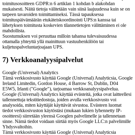
toimitusosoitteen GDPR:n 6 artiklan 1 kohdan b alakohdan
mukaisesti. Näitä tietoja välitetään vain siinä laajuudessa kuin se on
tarpeen tavaroiden toimittamiseksi. Tässä tapauksessa
toimituspäivämäärän etukäteiskoordinointi UPS:n kanssa tai
lähetyksen toimitusta koskevien tilannetietojen välittäminen ei ole
mahdollista.
Suostumuksen voi peruuttaa milloin tahansa tulevaisuudessa
ottamalla yhteyttä yllä mainittuun vastuuhenkilöön tai
kuljetuspalveluntarjoajaan UPS.
7) Verkkoanalyysipalvelut
Google (Universal) Analytics
Tämä verkkosivusto käyttää Google (Universal) Analyticsia, Google
Ireland Limitedin, Gordon House, 4 Barrow St, Dublin, D04
E5W5, Irlanti ("Google"), tarjoamaa verkkoanalyysipalvelua.
Google (Universal) Analytics käyttää evästeitä, jotka ovat laitteellesi
tallennettuja tekstitiedostoja, joiden avulla verkkosivusto voi
analysoida, miten käyttäjät käyttävät sivustoa. Evästeen luomat
tiedot verkkosivuston käytöstäsi (mukaan lukien lyhennetty IP-
osoitteesi) siirretään yleensä Googlen palvelimelle ja tallennetaan
sinne. Nämä tiedot voidaan siirtää myös Google LLC:n palvelimille
Yhdysvaltoihin.
Tämä verkkosivusto käyttää Google (Universal) Analyticsia