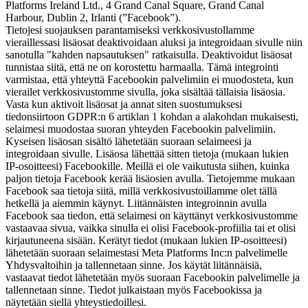
Platforms Ireland Ltd., 4 Grand Canal Square, Grand Canal
Harbour, Dublin 2, Irlanti (”Facebook”).
Tietojesi suojauksen parantamiseksi verkkosivustollamme
vieraillessasi lisäosat deaktivoidaan aluksi ja integroidaan sivulle niin
sanotulla "kahden napsautuksen" ratkaisulla. Deaktivoidut lisäosat
tunnistaa siitä, että ne on korostettu harmaalla. Tämä integrointi
varmistaa, että yhteyttä Facebookin palvelimiin ei muodosteta, kun
vierailet verkkosivustomme sivulla, joka sisältää tällaisia lisäosia.
Vasta kun aktivoit lisäosat ja annat siten suostumuksesi
tiedonsiirtoon GDPR:n 6 artiklan 1 kohdan a alakohdan mukaisesti,
selaimesi muodostaa suoran yhteyden Facebookin palvelimiin.
Kyseisen lisäosan sisältö lähetetään suoraan selaimeesi ja
integroidaan sivulle. Lisäosa lähettää sitten tietoja (mukaan lukien
IP-osoitteesi) Facebookille. Meillä ei ole vaikutusta siihen, kuinka
paljon tietoja Facebook kerää lisäosien avulla. Tietojemme mukaan
Facebook saa tietoja siitä, millä verkkosivustoillamme olet tällä
hetkellä ja aiemmin käynyt. Liitännäisten integroinnin avulla
Facebook saa tiedon, että selaimesi on käyttänyt verkkosivustomme
vastaavaa sivua, vaikka sinulla ei olisi Facebook-profiilia tai et olisi
kirjautuneena sisään. Kerätyt tiedot (mukaan lukien IP-osoitteesi)
lähetetään suoraan selaimestasi Meta Platforms Inc:n palvelimelle
Yhdysvaltoihin ja tallennetaan sinne. Jos käytät liitännäisiä,
vastaavat tiedot lähetetään myös suoraan Facebookin palvelimelle ja
tallennetaan sinne. Tiedot julkaistaan myös Facebookissa ja
näytetään siellä yhteystiedoillesi.