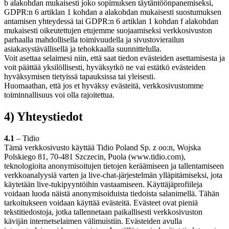
b alakohdan mukaisesti joko sopimuksen täytäntöönpanemiseksi,
GDPR:n 6 artiklan 1 kohdan a alakohdan mukaisesti suostumuksen
antamisen yhteydessä tai GDPR:n 6 artiklan 1 kohdan f alakohdan
mukaisesti oikeutettujen etujemme suojaamiseksi verkkosivuston
parhaalla mahdollisella toimivuudella ja sivustovierailun
asiakasystävällisellä ja tehokkaalla suunnittelulla.
Voit asettaa selaimesi niin, että saat tiedon evästeiden asettamisesta ja
voit päättää yksilöllisesti, hyväksytkö ne vai estätkö evästeiden
hyväksymisen tietyissä tapauksissa tai yleisesti.
Huomaathan, että jos et hyväksy evästeitä, verkkosivustomme
toiminnallisuus voi olla rajoitettua.
4) Yhteystiedot
4.1
– Tidio
Tämä verkkosivusto käyttää Tidio Poland Sp. z oo:n, Wojska
Polskiego 81, 70-481 Szczecin, Puola (www.tidio.com),
teknologioita anonymisoitujen tietojen keräämiseen ja tallentamiseen
verkkoanalyysiä varten ja live-chat-järjestelmän ylläpitämiseksi, jota
käytetään live-tukipyyntöihin vastaamiseen. Käyttäjäprofiileja
voidaan luoda näistä anonymisoiduista tiedoista salanimellä. Tähän
tarkoitukseen voidaan käyttää evästeitä. Evästeet ovat pieniä
tekstitiedostoja, jotka tallennetaan paikallisesti verkkosivuston
kävijän internetselaimen välimuistiin. Evästeiden avulla