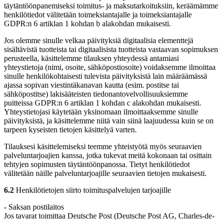
täytäntöönpanemiseksi toimitus- ja maksutarkoituksiin, keräämämme
henkilötiedot välitetään toimeksiantajalle ja toimeksiantajalle
GDPR:n 6 artiklan 1 kohdan b alakohdan mukaisesti.
Jos olemme sinulle velkaa päivityksiä digitaalisia elementtejä
sisältävistä tuotteista tai digitaalisista tuotteista vastaavan sopimuksen
perusteella, käsittelemme tilauksen yhteydessä antamiasi
yhteystietoja (nimi, osoite, sähköpostiosoite) voidaksemme ilmoittaa
sinulle henkilökohtaisesti tulevista päivityksistä lain määräämässä
ajassa sopivan viestintäkanavan kautta (esim. postitse tai
sähköpostitse) lakisääteisten tiedonantovelvollisuuksiemme
puitteissa GDPR:n 6 artiklan 1 kohdan c alakohdan mukaisesti.
Yhteystietojasi käytetään yksinomaan ilmoittaaksemme sinulle
päivityksistä, ja käsittelemme niitä vain siinä laajuudessa kuin se on
tarpeen kyseisten tietojen käsittelyä varten.
Tilauksesi käsittelemiseksi teemme yhteistyötä myös seuraavien
palveluntarjoajien kanssa, jotka tukevat meitä kokonaan tai osittain
tehtyjen sopimusten täytäntöönpanossa. Tietyt henkilötiedot
välitetään näille palveluntarjoajille seuraavien tietojen mukaisesti.
6.2
Henkilötietojen siirto toimituspalvelujen tarjoajille
- Saksan postilaitos
Jos tavarat toimittaa Deutsche Post (Deutsche Post AG, Charles-de-