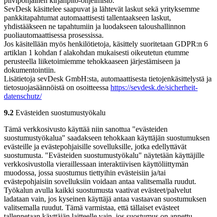
pilvipohjainen kirjanpito-ohjelmisto.
SevDesk käsittelee saapuvat ja lähtevät laskut sekä yrityksemme
pankkitapahtumat automaattisesti tallentaakseen laskut,
yhdistääkseen ne tapahtumiin ja luodakseen taloushallinnon
puoliautomaattisessa prosessissa.
Jos käsitellään myös henkilötietoja, käsittely suoritetaan GDPR:n 6
artiklan 1 kohdan f alakohdan mukaisesti oikeutetun etumme
perusteella liiketoimiemme tehokkaaseen järjestämiseen ja
dokumentointiin.
Lisätietoja sevDesk GmbH:sta, automaattisesta tietojenkäsittelystä ja
tietosuojasäännöistä on osoitteessa
https://sevdesk.de/sicherheit-
datenschutz/
9.2
Evästeiden suostumustyökalu
Tämä verkkosivusto käyttää niin sanottua "evästeiden
suostumustyökalua" saadakseen tehokkaan käyttäjän suostumuksen
evästeille ja evästepohjaisille sovelluksille, jotka edellyttävät
suostumusta. "Evästeiden suostumustyökalu" näytetään käyttäjille
verkkosivustolla vieraillessaan interaktiivisen käyttöliittymän
muodossa, jossa suostumus tiettyihin evästeisiin ja/tai
evästepohjaisiin sovelluksiin voidaan antaa valitsemalla ruudut.
Työkalun avulla kaikki suostumusta vaativat evästeet/palvelut
ladataan vain, jos kyseinen käyttäjä antaa vastaavan suostumuksen
valitsemalla ruudut. Tämä varmistaa, että tällaiset evästeet
tallennetaan käyttäjän laitteelle vain, jos suostumus on annettu.