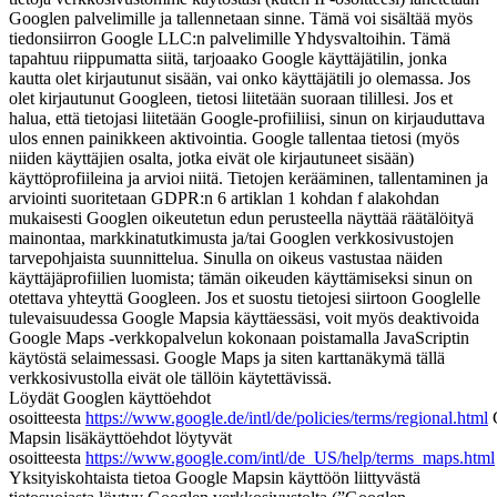
Googlen palvelimille ja tallennetaan sinne. Tämä voi sisältää myös
tiedonsiirron Google LLC:n palvelimille Yhdysvaltoihin. Tämä
tapahtuu riippumatta siitä, tarjoaako Google käyttäjätilin, jonka
kautta olet kirjautunut sisään, vai onko käyttäjätili jo olemassa. Jos
olet kirjautunut Googleen, tietosi liitetään suoraan tilillesi. Jos et
halua, että tietojasi liitetään Google-profiiliisi, sinun on kirjauduttava
ulos ennen painikkeen aktivointia. Google tallentaa tietosi (myös
niiden käyttäjien osalta, jotka eivät ole kirjautuneet sisään)
käyttöprofiileina ja arvioi niitä. Tietojen kerääminen, tallentaminen ja
arviointi suoritetaan GDPR:n 6 artiklan 1 kohdan f alakohdan
mukaisesti Googlen oikeutetun edun perusteella näyttää räätälöityä
mainontaa, markkinatutkimusta ja/tai Googlen verkkosivustojen
tarvepohjaista suunnittelua. Sinulla on oikeus vastustaa näiden
käyttäjäprofiilien luomista; tämän oikeuden käyttämiseksi sinun on
otettava yhteyttä Googleen. Jos et suostu tietojesi siirtoon Googlelle
tulevaisuudessa Google Mapsia käyttäessäsi, voit myös deaktivoida
Google Maps -verkkopalvelun kokonaan poistamalla JavaScriptin
käytöstä selaimessasi. Google Maps ja siten karttanäkymä tällä
verkkosivustolla eivät ole tällöin käytettävissä.
Löydät Googlen käyttöehdot
osoitteesta
https://www.google.de/intl/de/policies/terms/regional.html
Mapsin lisäkäyttöehdot löytyvät
osoitteesta
https://www.google.com/intl/de_US/help/terms_maps.html
Yksityiskohtaista tietoa Google Mapsin käyttöön liittyvästä