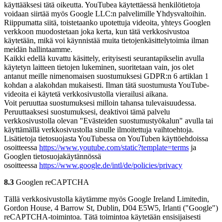
käyttääksesi tätä oikeutta. YouTubea käytettäessä henkilötietoja
voidaan siirtää myös Google LLC:n palvelimille Yhdysvaltoihin.
Riippumatta siitä, toistetaanko upotettuja videoita, yhteys Googlen
verkkoon muodostetaan joka kerta, kun tätä verkkosivustoa
käytetään, mikä voi käynnistää muita tietojenkäsittelytoimia ilman
meidän hallintaamme.
Kaikki edellä kuvattu käsittely, erityisesti seurantapikselin avulla
käytetyn laitteen tietojen lukeminen, suoritetaan vain, jos olet
antanut meille nimenomaisen suostumuksesi GDPR:n 6 artiklan 1
kohdan a alakohdan mukaisesti. Ilman tätä suostumusta YouTube-
videoita ei käytetä verkkosivustolla vierailusi aikana.
Voit peruuttaa suostumuksesi milloin tahansa tulevaisuudessa.
Peruuttaaksesi suostumuksesi, deaktivoi tämä palvelu
verkkosivustolla olevan "Evästeiden suostumustyökalun" avulla tai
käyttämällä verkkosivustolla sinulle ilmoitettuja vaihtoehtoja.
Lisätietoja tietosuojasta YouTubessa on YouTuben käyttöehdoissa
osoitteessa
https://www.youtube.com/static?template=terms
ja
Googlen tietosuojakäytännössä
osoitteessa
https://www.google.de/intl/de/policies/privacy
8.3
Googlen reCAPTCHA
Tällä verkkosivustolla käytämme myös Google Ireland Limitedin,
Gordon House, 4 Barrow St, Dublin, D04 E5W5, Irlanti ("Google")
reCAPTCHA-toimintoa. Tätä toimintoa käytetään ensisijaisesti