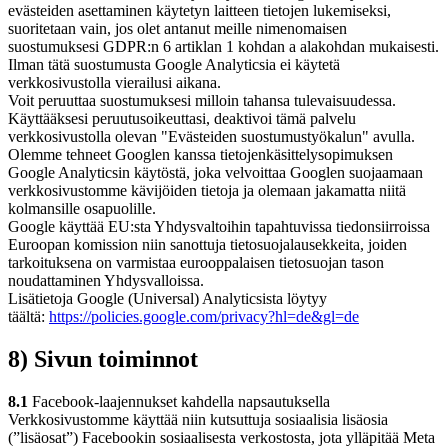
evästeiden asettaminen käytetyn laitteen tietojen lukemiseksi,
suoritetaan vain, jos olet antanut meille nimenomaisen
suostumuksesi GDPR:n 6 artiklan 1 kohdan a alakohdan mukaisesti.
Ilman tätä suostumusta Google Analyticsia ei käytetä
verkkosivustolla vierailusi aikana.
Voit peruuttaa suostumuksesi milloin tahansa tulevaisuudessa.
Käyttääksesi peruutusoikeuttasi, deaktivoi tämä palvelu
verkkosivustolla olevan "Evästeiden suostumustyökalun" avulla.
Olemme tehneet Googlen kanssa tietojenkäsittelysopimuksen
Google Analyticsin käytöstä, joka velvoittaa Googlen suojaamaan
verkkosivustomme kävijöiden tietoja ja olemaan jakamatta niitä
kolmansille osapuolille.
Google käyttää EU:sta Yhdysvaltoihin tapahtuvissa tiedonsiirroissa
Euroopan komission niin sanottuja tietosuojalausekkeita, joiden
tarkoituksena on varmistaa eurooppalaisen tietosuojan tason
noudattaminen Yhdysvalloissa.
Lisätietoja Google (Universal) Analyticsista löytyy
täältä:
https://policies.google.com/privacy?hl=de&gl=de
8) Sivun toiminnot
8.1
Facebook-laajennukset kahdella napsautuksella
Verkkosivustomme käyttää niin kutsuttuja sosiaalisia lisäosia
(”lisäosat”) Facebookin sosiaalisesta verkostosta, jota ylläpitää Meta