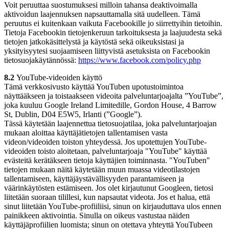
Voit peruuttaa suostumuksesi milloin tahansa deaktivoimalla
aktivoidun laajennuksen napsauttamalla sitä uudelleen. Tämä
peruutus ei kuitenkaan vaikuta Facebookille jo siirrettyihin tietoihin.
Tietoja Facebookin tietojenkeruun tarkoituksesta ja laajuudesta sekä
tietojen jatkokäsittelystä ja käytöstä sekä oikeuksistasi ja
yksityisyytesi suojaamiseen liittyvistä asetuksista on Facebookin
tietosuojakäytännössä:
https://www.facebook.com/policy.php
8.2
YouTube-videoiden käyttö
Tämä verkkosivusto käyttää YouTuben upotustoimintoa
näyttääkseen ja toistaakseen videoita palveluntarjoajalta ”YouTube”,
joka kuuluu Google Ireland Limitedille, Gordon House, 4 Barrow
St, Dublin, D04 E5W5, Irlanti (”Google”).
Tässä käytetään laajennettua tietosuojatilaa, joka palveluntarjoajan
mukaan aloittaa käyttäjätietojen tallentamisen vasta
videon/videoiden toiston yhteydessä. Jos upotettujen YouTube-
videoiden toisto aloitetaan, palveluntarjoaja "YouTube" käyttää
evästeitä kerätäkseen tietoja käyttäjien toiminnasta. "YouTuben"
tietojen mukaan näitä käytetään muun muassa videotilastojen
tallentamiseen, käyttäjäystävällisyyden parantamiseen ja
väärinkäytösten estämiseen. Jos olet kirjautunut Googleen, tietosi
liitetään suoraan tilillesi, kun napsautat videota. Jos et halua, että
sinut liitetään YouTube-profiiliisi, sinun on kirjauduttava ulos ennen
painikkeen aktivointia. Sinulla on oikeus vastustaa näiden
käyttäjäprofiilien luomista; sinun on otettava yhteyttä YouTubeen