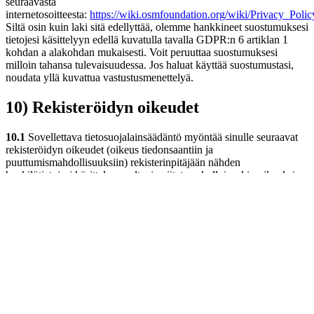
seuraavasta
internetosoitteesta:
https://wiki.osmfoundation.org/wiki/Privacy_Polic
Siltä osin kuin laki sitä edellyttää, olemme hankkineet suostumuksesi
tietojesi käsittelyyn edellä kuvatulla tavalla GDPR:n 6 artiklan 1
kohdan a alakohdan mukaisesti. Voit peruuttaa suostumuksesi
milloin tahansa tulevaisuudessa. Jos haluat käyttää suostumustasi,
noudata yllä kuvattua vastustusmenettelyä.
10) Rekisteröidyn oikeudet
10.1
Sovellettava tietosuojalainsäädäntö myöntää sinulle seuraavat
rekisteröidyn oikeudet (oikeus tiedonsaantiin ja
puuttumismahdollisuuksiin) rekisterinpitäjään nähden
henkilötietojesi käsittelyn osalta, ja viitataan kulloisenkin oikeuksien
käyttämisen edellytysten osalta mainittuun oikeusperustaan:
Oikeus tietoihin GDPR:n 15 artiklan mukaisesti;
Oikeus oikaisuun GDPR:n 16 artiklan mukaisesti;
Oikeus tietojen poistamiseen GDPR:n 17 artiklan mukaisesti;
Oikeus käsittelyn rajoittamiseen GDPR:n 18 artiklan
mukaisesti;
Oikeus tietoihin GDPR:n 19 artiklan mukaisesti;
Oikeus tietojen siirrettävyyteen GDPR:n 20 artiklan
mukaisesti;
Oikeus peruuttaa GDPR:n 7 artiklan 3 kohdan mukaisesti