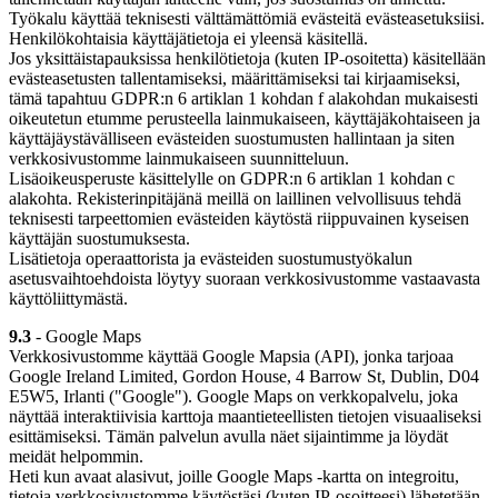
Työkalu käyttää teknisesti välttämättömiä evästeitä evästeasetuksiisi.
Henkilökohtaisia käyttäjätietoja ei yleensä käsitellä.
Jos yksittäistapauksissa henkilötietoja (kuten IP-osoitetta) käsitellään
evästeasetusten tallentamiseksi, määrittämiseksi tai kirjaamiseksi,
tämä tapahtuu GDPR:n 6 artiklan 1 kohdan f alakohdan mukaisesti
oikeutetun etumme perusteella lainmukaiseen, käyttäjäkohtaiseen ja
käyttäjäystävälliseen evästeiden suostumusten hallintaan ja siten
verkkosivustomme lainmukaiseen suunnitteluun.
Lisäoikeusperuste käsittelylle on GDPR:n 6 artiklan 1 kohdan c
alakohta. Rekisterinpitäjänä meillä on laillinen velvollisuus tehdä
teknisesti tarpeettomien evästeiden käytöstä riippuvainen kyseisen
käyttäjän suostumuksesta.
Lisätietoja operaattorista ja evästeiden suostumustyökalun
asetusvaihtoehdoista löytyy suoraan verkkosivustomme vastaavasta
käyttöliittymästä.
9.3
- Google Maps
Verkkosivustomme käyttää Google Mapsia (API), jonka tarjoaa
Google Ireland Limited, Gordon House, 4 Barrow St, Dublin, D04
E5W5, Irlanti ("Google"). Google Maps on verkkopalvelu, joka
näyttää interaktiivisia karttoja maantieteellisten tietojen visuaaliseksi
esittämiseksi. Tämän palvelun avulla näet sijaintimme ja löydät
meidät helpommin.
Heti kun avaat alasivut, joille Google Maps -kartta on integroitu,
tietoja verkkosivustomme käytöstäsi (kuten IP-osoitteesi) lähetetään