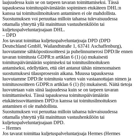
laajuudessa kuin se on tarpeen tavaran toimittamiseksi. Tässä
tapauksessa toimituspäivämäärän sopiminen etukäteen DHL:n
kanssa tai toimitusilmoituksen antaminen ei ole mahdollista.
Suostumuksen voi peruuttaa milloin tahansa tulevaisuudessa
ottamalla yhteyttä yllä mainittuun vastuuhenkilöön tai
kuljetuspalveluntarjoajaan DHL.
– DPD
Jos tavarat toimittaa kuljetuspalveluntarjoaja DPD (DPD
Deutschland GmbH, Wailandtstraße 1, 63741 Aschaffenburg),
luovutamme sähköpostiosoitteesi ja puhelinnumerosi DPD:lle ennen
tavaran toimitusta GDPR:n artiklan 6 (1) (a) mukaisesti
toimituspäivämäärän sopimiseksi tai toimitusilmoituksen
antamiseksi, edellyttäen, että olet antanut tähän nimenomaisen
suostumuksesi tilausprosessin aikana. Muussa tapauksessa
luovutamme DPD:lle toimitusta varten vain vastaanottajan nimen ja
toimitusosoitteen GDPR:n artiklan 6 (1) (b) mukaisesti. Näitä tietoja
luovutetaan vain siinä laajuudessa kuin se on tarpeen tavaran
toimittamiseksi. Tässä tapauksessa toimituspäivämäärän
etukäteissovittaminen DPD:n kanssa tai toimitusilmoituksen
antaminen ei ole mahdollista.
Suostumuksen voi peruuttaa milloin tahansa tulevaisuudessa
ottamalla yhteyttä yllä mainittuun vastuuhenkilöön tai
kuljetuspalveluntarjoajaan DPD.
– Hermes
Jos tavarat toimittaa kuljetuspalveluntarjoaja Hermes (Hermes