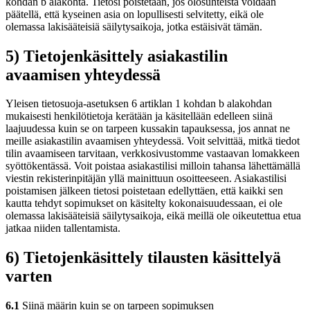
kohdan b alakohta. Tietosi poistetaan, jos olosuhteista voidaan
päätellä, että kyseinen asia on lopullisesti selvitetty, eikä ole
olemassa lakisääteisiä säilytysaikoja, jotka estäisivät tämän.
5) Tietojenkäsittely asiakastilin
avaamisen yhteydessä
Yleisen tietosuoja-asetuksen 6 artiklan 1 kohdan b alakohdan
mukaisesti henkilötietoja kerätään ja käsitellään edelleen siinä
laajuudessa kuin se on tarpeen kussakin tapauksessa, jos annat ne
meille asiakastilin avaamisen yhteydessä. Voit selvittää, mitkä tiedot
tilin avaamiseen tarvitaan, verkkosivustomme vastaavan lomakkeen
syöttökentässä. Voit poistaa asiakastilisi milloin tahansa lähettämällä
viestin rekisterinpitäjän yllä mainittuun osoitteeseen. Asiakastilisi
poistamisen jälkeen tietosi poistetaan edellyttäen, että kaikki sen
kautta tehdyt sopimukset on käsitelty kokonaisuudessaan, ei ole
olemassa lakisääteisiä säilytysaikoja, eikä meillä ole oikeutettua etua
jatkaa niiden tallentamista.
6) Tietojenkäsittely tilausten käsittelyä
varten
6.1
Siinä määrin kuin se on tarpeen sopimuksen