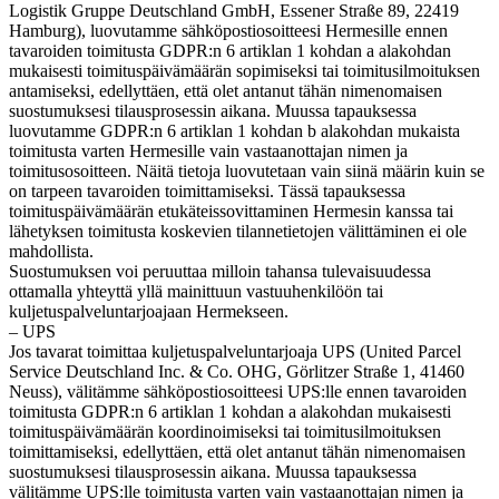
Logistik Gruppe Deutschland GmbH, Essener Straße 89, 22419
Hamburg), luovutamme sähköpostiosoitteesi Hermesille ennen
tavaroiden toimitusta GDPR:n 6 artiklan 1 kohdan a alakohdan
mukaisesti toimituspäivämäärän sopimiseksi tai toimitusilmoituksen
antamiseksi, edellyttäen, että olet antanut tähän nimenomaisen
suostumuksesi tilausprosessin aikana. Muussa tapauksessa
luovutamme GDPR:n 6 artiklan 1 kohdan b alakohdan mukaista
toimitusta varten Hermesille vain vastaanottajan nimen ja
toimitusosoitteen. Näitä tietoja luovutetaan vain siinä määrin kuin se
on tarpeen tavaroiden toimittamiseksi. Tässä tapauksessa
toimituspäivämäärän etukäteissovittaminen Hermesin kanssa tai
lähetyksen toimitusta koskevien tilannetietojen välittäminen ei ole
mahdollista.
Suostumuksen voi peruuttaa milloin tahansa tulevaisuudessa
ottamalla yhteyttä yllä mainittuun vastuuhenkilöön tai
kuljetuspalveluntarjoajaan Hermekseen.
– UPS
Jos tavarat toimittaa kuljetuspalveluntarjoaja UPS (United Parcel
Service Deutschland Inc. & Co. OHG, Görlitzer Straße 1, 41460
Neuss), välitämme sähköpostiosoitteesi UPS:lle ennen tavaroiden
toimitusta GDPR:n 6 artiklan 1 kohdan a alakohdan mukaisesti
toimituspäivämäärän koordinoimiseksi tai toimitusilmoituksen
toimittamiseksi, edellyttäen, että olet antanut tähän nimenomaisen
suostumuksesi tilausprosessin aikana. Muussa tapauksessa
välitämme UPS:lle toimitusta varten vain vastaanottajan nimen ja