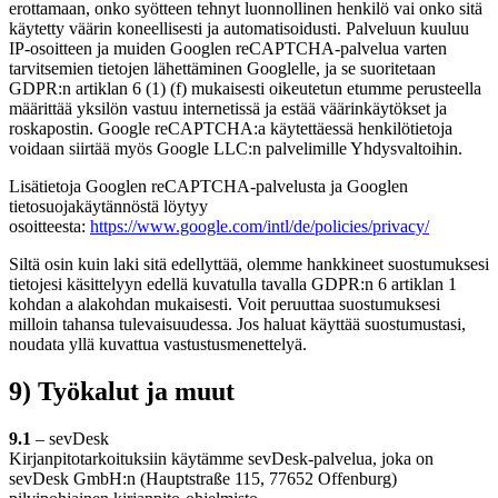
erottamaan, onko syötteen tehnyt luonnollinen henkilö vai onko sitä
käytetty väärin koneellisesti ja automatisoidusti. Palveluun kuuluu
IP-osoitteen ja muiden Googlen reCAPTCHA-palvelua varten
tarvitsemien tietojen lähettäminen Googlelle, ja se suoritetaan
GDPR:n artiklan 6 (1) (f) mukaisesti oikeutetun etumme perusteella
määrittää yksilön vastuu internetissä ja estää väärinkäytökset ja
roskapostin. Google reCAPTCHA:a käytettäessä henkilötietoja
voidaan siirtää myös Google LLC:n palvelimille Yhdysvaltoihin.
Lisätietoja Googlen reCAPTCHA-palvelusta ja Googlen
tietosuojakäytännöstä löytyy
osoitteesta:
https://www.google.com/intl/de/policies/privacy/
Siltä osin kuin laki sitä edellyttää, olemme hankkineet suostumuksesi
tietojesi käsittelyyn edellä kuvatulla tavalla GDPR:n 6 artiklan 1
kohdan a alakohdan mukaisesti. Voit peruuttaa suostumuksesi
milloin tahansa tulevaisuudessa. Jos haluat käyttää suostumustasi,
noudata yllä kuvattua vastustusmenettelyä.
9) Työkalut ja muut
9.1
– sevDesk
Kirjanpitotarkoituksiin käytämme sevDesk-palvelua, joka on
sevDesk GmbH:n (Hauptstraße 115, 77652 Offenburg)