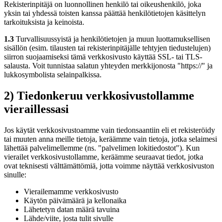
Rekisterinpitäjä on luonnollinen henkilö tai oikeushenkilö, joka
yksin tai yhdessä toisten kanssa päättää henkilötietojen käsittelyn
tarkoituksista ja keinoista.
1.3
Turvallisuussyistä ja henkilötietojen ja muun luottamuksellisen
sisällön (esim. tilausten tai rekisterinpitäjälle tehtyjen tiedustelujen)
siirron suojaamiseksi tämä verkkosivusto käyttää SSL- tai TLS-
salausta. Voit tunnistaa salatun yhteyden merkkijonosta "https://" ja
lukkosymbolista selainpalkissa.
2) Tiedonkeruu verkkosivustollamme
vieraillessasi
Jos käytät verkkosivustoamme vain tiedonsaantiin eli et rekisteröidy
tai muuten anna meille tietoja, keräämme vain tietoja, jotka selaimesi
lähettää palvelimellemme (ns. "palvelimen lokitiedostot"). Kun
vierailet verkkosivustollamme, keräämme seuraavat tiedot, jotka
ovat teknisesti välttämättömiä, jotta voimme näyttää verkkosivuston
sinulle:
Vierailemamme verkkosivusto
Käytön päivämäärä ja kellonaika
Lähetetyn datan määrä tavuina
Lähde/viite, josta tulit sivulle