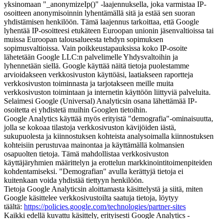
yksinomaan "_anonymizeIp()" -laajennuksella, joka varmistaa IP-
osoitteen anonymisoinnin lyhentämällä sitä ja estää sen suoran
yhdistämisen henkilöön. Tämä laajennus tarkoittaa, että Google
lyhentää IP-osoitteesi etukäteen Euroopan unionin jäsenvaltioissa tai
muissa Euroopan talousalueesta tehdyn sopimuksen
sopimusvaltioissa. Vain poikkeustapauksissa koko IP-osoite
lähetetään Google LLC:n palvelimelle Yhdysvaltoihin ja
lyhennetään siellä. Google käyttää näitä tietoja puolestamme
arvioidakseen verkkosivuston käyttöäsi, laatiakseen raportteja
verkkosivuston toiminnasta ja tarjotakseen meille muita
verkkosivuston toimintaan ja internetin käyttöön liittyviä palveluita.
Selaimesi Google (Universal) Analyticsin osana lähettämää IP-
osoitetta ei yhdistetä muihin Googlen tietoihin.
Google Analytics käyttää myös erityistä "demografia"-ominaisuutta,
jolla se kokoaa tilastoja verkkosivuston kävijöiden iästä,
sukupuolesta ja kiinnostuksen kohteista analysoimalla kiinnostuksen
kohteisiin perustuvaa mainontaa ja käyttämällä kolmansien
osapuolten tietoja. Tämä mahdollistaa verkkosivuston
käyttäjäryhmien määrittelyn ja erottelun markkinointitoimenpiteiden
kohdentamiseksi. "Demografian" avulla kerättyjä tietoja ei
kuitenkaan voida yhdistää tiettyyn henkilöön.
Tietoja Google Analyticsin aloittamasta käsittelystä ja siitä, miten
Google käsittelee verkkosivustoilta saatuja tietoja, löytyy
täältä:
https://policies.google.com/technologies/partner-sites
Kaikki edellä kuvattu käsittely, erityisesti Google Analytics -