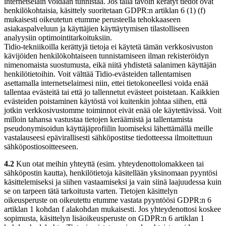
internetselain voidaan tunnistaa. Jos tällä tavoin kerätyt tiedot ovat
henkilökohtaisia, käsittely suoritetaan GDPR:n artiklan 6 (1) (f)
mukaisesti oikeutetun etumme perusteella tehokkaaseen
asiakaspalveluun ja käyttäjien käyttäytymisen tilastolliseen
analyysiin optimointitarkoituksiin.
Tidio-tekniikoilla kerättyjä tietoja ei käytetä tämän verkkosivuston
kävijöiden henkilökohtaiseen tunnistamiseen ilman rekisteröidyn
nimenomaista suostumusta, eikä niitä yhdistetä salanimen käyttäjän
henkilötietoihin. Voit välttää Tidio-evästeiden tallentamisen
asettamalla internetselaimesi niin, ettei tietokoneellesi voida enää
tallentaa evästeitä tai että jo tallennetut evästeet poistetaan. Kaikkien
evästeiden poistaminen käytöstä voi kuitenkin johtaa siihen, että
jotkin verkkosivustomme toiminnot eivät enää ole käytettävissä. Voit
milloin tahansa vastustaa tietojen keräämistä ja tallentamista
pseudonymisoidun käyttäjäprofiilin luomiseksi lähettämällä meille
vastalauseesi epävirallisesti sähköpostitse tiedotteessa ilmoitettuun
sähköpostiosoitteeseen.
4.2
Kun otat meihin yhteyttä (esim. yhteydenottolomakkeen tai
sähköpostin kautta), henkilötietoja käsitellään yksinomaan pyyntösi
käsittelemiseksi ja siihen vastaamiseksi ja vain siinä laajuudessa kuin
se on tarpeen tätä tarkoitusta varten. Tietojen käsittelyn
oikeusperuste on oikeutettu etumme vastata pyyntöösi GDPR:n 6
artiklan 1 kohdan f alakohdan mukaisesti. Jos yhteydenottosi koskee
sopimusta, käsittelyn lisäoikeusperuste on GDPR:n 6 artiklan 1