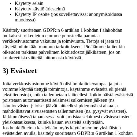
Käytetty selain
Käytetty käyttöjärjestelmä
Käytetty IP-osoite (jos sovellettavissa: anonymisoidussa
muodossa)
Käsittely suoritetaan GDPR:n 6 artiklan 1 kohdan f alakohdan
mukaisesti oikeutetun etumme perusteella parantaa
verkkosivustomme vakautta ja toimivuutta. Tietoja ei jaeta tai
käytetä mihinkään muuhun tarkoitukseen. Pidätämme kuitenkin
oikeuden tarkistaa palvelimen lokitiedostot jälkikäteen, jos on
konkreettisia viitteitä laittomasta käytöstä.
3) Evästeet
Jotta verkkosivustomme käyttö olisi houkuttelevampaa ja jotta
voimme käyttää tiettyjä toimintoja, käytämme evästeitä eli pieniä
tekstitiedostoja, jotka tallennetaan laitteellesi. Jotkin näistä evästeistä
poistetaan automaattisesti selaimesi sulkemisen jälkeen (ns.
istuntoevästeet); toiset jäävät laitteellesi pidemmäksi aikaa ja
mahdollistavat sivuasetusten tallentamisen (ns. pysyvät evästeet).
Jälkimmäisessä tapauksessa voit tarkistaa selaimesi evästeasetusten
yleiskatsauksesta, kuinka kauan evästeitä säilytetään.
Jos henkilötietoja käsitellään myös käyttämiemme yksittäisten
evästeiden avulla, käsittely suoritetaan GDPR:n 6 artiklan 1 kohdan