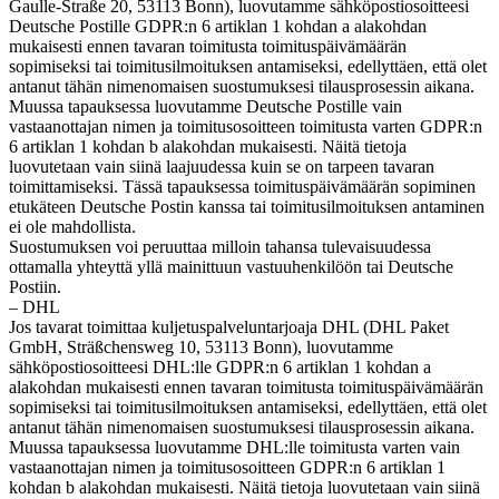
Gaulle-Straße 20, 53113 Bonn), luovutamme sähköpostiosoitteesi
Deutsche Postille GDPR:n 6 artiklan 1 kohdan a alakohdan
mukaisesti ennen tavaran toimitusta toimituspäivämäärän
sopimiseksi tai toimitusilmoituksen antamiseksi, edellyttäen, että olet
antanut tähän nimenomaisen suostumuksesi tilausprosessin aikana.
Muussa tapauksessa luovutamme Deutsche Postille vain
vastaanottajan nimen ja toimitusosoitteen toimitusta varten GDPR:n
6 artiklan 1 kohdan b alakohdan mukaisesti. Näitä tietoja
luovutetaan vain siinä laajuudessa kuin se on tarpeen tavaran
toimittamiseksi. Tässä tapauksessa toimituspäivämäärän sopiminen
etukäteen Deutsche Postin kanssa tai toimitusilmoituksen antaminen
ei ole mahdollista.
Suostumuksen voi peruuttaa milloin tahansa tulevaisuudessa
ottamalla yhteyttä yllä mainittuun vastuuhenkilöön tai Deutsche
Postiin.
– DHL
Jos tavarat toimittaa kuljetuspalveluntarjoaja DHL (DHL Paket
GmbH, Sträßchensweg 10, 53113 Bonn), luovutamme
sähköpostiosoitteesi DHL:lle GDPR:n 6 artiklan 1 kohdan a
alakohdan mukaisesti ennen tavaran toimitusta toimituspäivämäärän
sopimiseksi tai toimitusilmoituksen antamiseksi, edellyttäen, että olet
antanut tähän nimenomaisen suostumuksesi tilausprosessin aikana.
Muussa tapauksessa luovutamme DHL:lle toimitusta varten vain
vastaanottajan nimen ja toimitusosoitteen GDPR:n 6 artiklan 1
kohdan b alakohdan mukaisesti. Näitä tietoja luovutetaan vain siinä