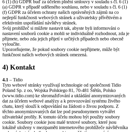
6 (1) (b) GDPR buď za účelem plnění smlouvy v souladu s čl. 6 (1)
(a) GDPR v případě uděleného souhlasu, nebo v souladu s čl. 6 (1)
(f) GDPR za účelem ochrany našich oprávněných zájmů na co
nejlepší funkčnosti webových stránek a uživatelsky přívětivém a
efektivním uspořádání návštěvy stránek.
Svůj prohlížeč si můžete nastavit tak, abyste byli informováni o
nastavení souborů cookie a mohli se individuálně rozhodnout, zda je
přijmete, nebo zda jejich přijetí v určitých případech nebo obecně
vyloučíte.
Upozorňujeme, že pokud soubory cookie nepřijmete, může být
funkčnost našich webových stránek omezená.
4) Kontakt
4.1
– Tidio
Tyto webové stránky využívají technologie od společnosti Tidio
Poland Sp. z oo, Wojska Polskiego 81, 70-481 Štětín, Polsko
(www.tidio.com) ke shromažďování a ukládání anonymizovaných
dat za účelem webové analýzy a k provozování systému živého
chatu, který slouží k odpovídání na žádosti o živou podporu. Z
těchto anonymizovaných dat lze pod pseudonymem vytvářet
uživatelské profily. K tomuto účelu mohou být použity soubory
cookie. Soubory cookie jsou malé textové soubory, které jsou
lokálně uloženy v mezipaměti internetového prohlížeče návštěvníka