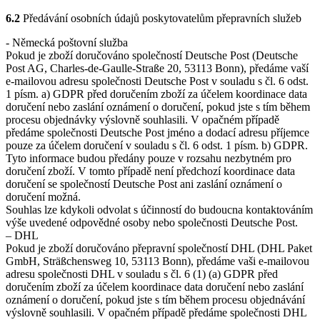
6.2
Předávání osobních údajů poskytovatelům přepravních služeb
- Německá poštovní služba
Pokud je zboží doručováno společností Deutsche Post (Deutsche
Post AG, Charles-de-Gaulle-Straße 20, 53113 Bonn), předáme vaší
e-mailovou adresu společnosti Deutsche Post v souladu s čl. 6 odst.
1 písm. a) GDPR před doručením zboží za účelem koordinace data
doručení nebo zaslání oznámení o doručení, pokud jste s tím během
procesu objednávky výslovně souhlasili. V opačném případě
předáme společnosti Deutsche Post jméno a dodací adresu příjemce
pouze za účelem doručení v souladu s čl. 6 odst. 1 písm. b) GDPR.
Tyto informace budou předány pouze v rozsahu nezbytném pro
doručení zboží. V tomto případě není předchozí koordinace data
doručení se společností Deutsche Post ani zaslání oznámení o
doručení možná.
Souhlas lze kdykoli odvolat s účinností do budoucna kontaktováním
výše uvedené odpovědné osoby nebo společnosti Deutsche Post.
– DHL
Pokud je zboží doručováno přepravní společností DHL (DHL Paket
GmbH, Sträßchensweg 10, 53113 Bonn), předáme vaši e-mailovou
adresu společnosti DHL v souladu s čl. 6 (1) (a) GDPR před
doručením zboží za účelem koordinace data doručení nebo zaslání
oznámení o doručení, pokud jste s tím během procesu objednávání
výslovně souhlasili. V opačném případě předáme společnosti DHL