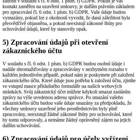
žádosti v souladu s čl. 6 odst. 1 písm. f) GDPR. Pokud je váš
kontakt zaměřen na uzavření smlouvy, je dalším právním základem
pro zpracování čl. 6 odst. 1 písm. b) GDPR. Vaše údaje budou
vymazány, pokud lze z okolností vyvodit, že daná záležitost byla
přesvědčivě objasněna, a pokud neexistují zákonné lhůty pro
uchovávání údajů, které by stanovily opak.
5) Zpracování údajů při otevření
zákaznického účtu
V souladu s čl. 6 odst. 1 písm. b) GDPR budou osobní údaje i
nadále shromažďovány a zpracovávány v nezbytném rozsahu v
každém jednotlivém případě, pokud nám je poskytnete při založení
zákaznického účtu. Které údaje jsou potřeba k založení účtu, zjistíte
ve vstupní masce příslušného formuláře na našich webových
stránkách. Svůj zákaznický účet můžete kdykoli smazat zasláním
zprávy na výše uvedenou adresu správce. Po smazání vašeho
zákaznického účtu budou vaše údaje smazány za předpokladu, že
všechny smlouvy uzavřené jeho prostřednictvím byly plně
zpracovány, neexistují žádné zákonné lhůty pro uchovávání, které
by tomu odporovaly, a nemáme žádný oprávněný zájem na jejich
dalším uchovávání.
6) Zpracování údajů pro účely vyřízení