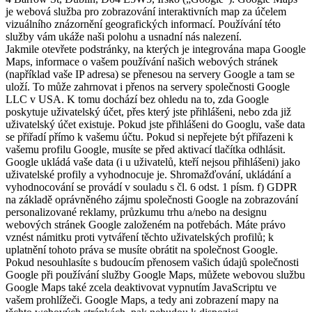
je webová služba pro zobrazování interaktivních map za účelem
vizuálního znázornění geografických informací. Používání této
služby vám ukáže naši polohu a usnadní nás nalezení.
Jakmile otevřete podstránky, na kterých je integrována mapa Google
Maps, informace o vašem používání našich webových stránek
(například vaše IP adresa) se přenesou na servery Google a tam se
uloží. To může zahrnovat i přenos na servery společnosti Google
LLC v USA. K tomu dochází bez ohledu na to, zda Google
poskytuje uživatelský účet, přes který jste přihlášeni, nebo zda již
uživatelský účet existuje. Pokud jste přihlášeni do Googlu, vaše data
se přiřadí přímo k vašemu účtu. Pokud si nepřejete být přiřazeni k
vašemu profilu Google, musíte se před aktivací tlačítka odhlásit.
Google ukládá vaše data (i u uživatelů, kteří nejsou přihlášeni) jako
uživatelské profily a vyhodnocuje je. Shromažďování, ukládání a
vyhodnocování se provádí v souladu s čl. 6 odst. 1 písm. f) GDPR
na základě oprávněného zájmu společnosti Google na zobrazování
personalizované reklamy, průzkumu trhu a/nebo na designu
webových stránek Google založeném na potřebách. Máte právo
vznést námitku proti vytváření těchto uživatelských profilů; k
uplatnění tohoto práva se musíte obrátit na společnost Google.
Pokud nesouhlasíte s budoucím přenosem vašich údajů společnosti
Google při používání služby Google Maps, můžete webovou službu
Google Maps také zcela deaktivovat vypnutím JavaScriptu ve
vašem prohlížeči. Google Maps, a tedy ani zobrazení mapy na