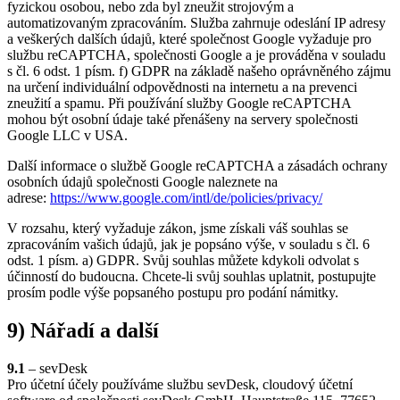
fyzickou osobou, nebo zda byl zneužit strojovým a
automatizovaným zpracováním. Služba zahrnuje odeslání IP adresy
a veškerých dalších údajů, které společnost Google vyžaduje pro
službu reCAPTCHA, společnosti Google a je prováděna v souladu
s čl. 6 odst. 1 písm. f) GDPR na základě našeho oprávněného zájmu
na určení individuální odpovědnosti na internetu a na prevenci
zneužití a spamu. Při používání služby Google reCAPTCHA
mohou být osobní údaje také přenášeny na servery společnosti
Google LLC v USA.
Další informace o službě Google reCAPTCHA a zásadách ochrany
osobních údajů společnosti Google naleznete na
adrese:
https://www.google.com/intl/de/policies/privacy/
V rozsahu, který vyžaduje zákon, jsme získali váš souhlas se
zpracováním vašich údajů, jak je popsáno výše, v souladu s čl. 6
odst. 1 písm. a) GDPR. Svůj souhlas můžete kdykoli odvolat s
účinností do budoucna. Chcete-li svůj souhlas uplatnit, postupujte
prosím podle výše popsaného postupu pro podání námitky.
9) Nářadí a další
9.1
– sevDesk
Pro účetní účely používáme službu sevDesk, cloudový účetní