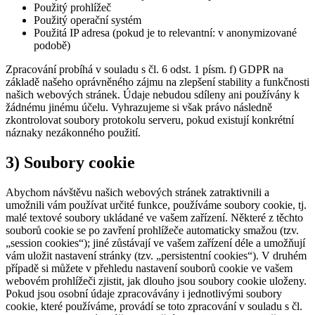
Použitý prohlížeč
Použitý operační systém
Použitá IP adresa (pokud je to relevantní: v anonymizované
podobě)
Zpracování probíhá v souladu s čl. 6 odst. 1 písm. f) GDPR na
základě našeho oprávněného zájmu na zlepšení stability a funkčnosti
našich webových stránek. Údaje nebudou sdíleny ani používány k
žádnému jinému účelu. Vyhrazujeme si však právo následně
zkontrolovat soubory protokolu serveru, pokud existují konkrétní
náznaky nezákonného použití.
3) Soubory cookie
Abychom návštěvu našich webových stránek zatraktivnili a
umožnili vám používat určité funkce, používáme soubory cookie, tj.
malé textové soubory ukládané ve vašem zařízení. Některé z těchto
souborů cookie se po zavření prohlížeče automaticky smažou (tzv.
„session cookies“); jiné zůstávají ve vašem zařízení déle a umožňují
vám uložit nastavení stránky (tzv. „persistentní cookies“). V druhém
případě si můžete v přehledu nastavení souborů cookie ve vašem
webovém prohlížeči zjistit, jak dlouho jsou soubory cookie uloženy.
Pokud jsou osobní údaje zpracovávány i jednotlivými soubory
cookie, které používáme, provádí se toto zpracování v souladu s čl.