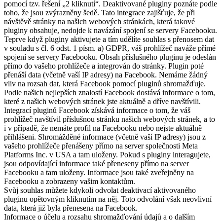
pomocí tzv. řešení „2 kliknutí“. Deaktivované pluginy poznáte podle
toho, že jsou zvýrazněny šedě. Tato integrace zajišťuje, že při
návštěvě stránky na našich webových stránkách, která takové
pluginy obsahuje, nedojde k navázání spojení se servery Facebooku.
Teprve když pluginy aktivujete a tím udělíte souhlas s přenosem dat
v souladu s čl. 6 odst. 1 písm. a) GDPR, váš prohlížeč naváže přímé
spojení se servery Facebooku. Obsah příslušného pluginu je odeslán
přímo do vašeho prohlížeče a integrován do stránky. Plugin poté
přenáší data (včetně vaší IP adresy) na Facebook. Nemáme žádný
vliv na rozsah dat, která Facebook pomocí pluginů shromažďuje.
Podle našich nejlepších znalostí Facebook dostává informace o tom,
které z našich webových stránek jste aktuálně a dříve navštívili.
Integrací pluginů Facebook získává informace o tom, že váš
prohlížeč navštívil příslušnou stránku našich webových stránek, a to
i v případě, že nemáte profil na Facebooku nebo nejste aktuálně
přihlášeni. Shromážděné informace (včetně vaší IP adresy) jsou z
vašeho prohlížeče přenášeny přímo na server společnosti Meta
Platforms Inc. v USA a tam uloženy. Pokud s pluginy interagujete,
jsou odpovídající informace také přeneseny přímo na server
Facebooku a tam uloženy. Informace jsou také zveřejněny na
Facebooku a zobrazeny vašim kontaktům.
Svůj souhlas můžete kdykoli odvolat deaktivací aktivovaného
pluginu opětovným kliknutím na něj. Toto odvolání však neovlivní
data, která již byla přenesena na Facebook.
Informace o účelu a rozsahu shromažďování údajů a o dalším