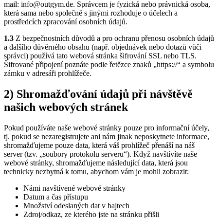
mail: info@outgym.de. Správcem je fyzická nebo právnická osoba,
která sama nebo společně s jinými rozhoduje o účelech a
prostředcích zpracování osobních údajů.
1.3
Z bezpečnostních důvodů a pro ochranu přenosu osobních údajů
a dalšího důvěrného obsahu (např. objednávek nebo dotazů vůči
správci) používá tato webová stránka šifrování SSL nebo TLS.
Šifrované připojení poznáte podle řetězce znaků „https://“ a symbolu
zámku v adresáři prohlížeče.
2) Shromažďování údajů při návštěvě
našich webových stránek
Pokud používáte naše webové stránky pouze pro informační účely,
tj. pokud se nezaregistrujete ani nám jinak neposkytnete informace,
shromažďujeme pouze data, která váš prohlížeč přenáší na náš
server (tzv. „soubory protokolu serveru“). Když navštívíte naše
webové stránky, shromažďujeme následující data, která jsou
technicky nezbytná k tomu, abychom vám je mohli zobrazit:
Námi navštívené webové stránky
Datum a čas přístupu
Množství odeslaných dat v bajtech
Zdroj/odkaz, ze kterého jste na stránku přišli