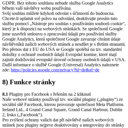
GDPR. Bez tohoto souhlasu nebude služba Google Analytics
během vaší návštěvy webu používána.
Svůj souhlas můžete kdykoli odvolat s účinností do budoucna.
Chcete-li uplatnit své právo na odvolání, deaktivujte prosím tuto
službu pomocí „Nástroje pro souhlas s používáním souborů cookie“,
který je k dispozici na webových stránkách. Se společností Google
jsme uzavřeli smlouvu o zpracování údajů pro používání služby
Google Analytics, která společnost Google zavazuje chránit údaje
návštěvníků našich webových stránek a nesdílet je s třetími stranami.
Pro přenos dat z EU do USA se Google spoléhá na tzv. standardní
doložky o ochraně osobních údajů Evropské komise, které mají
zajistit dodržování evropské úrovně ochrany osobních údajů v USA.
Další informace o službě Google (Universal) Analytics naleznete
zde:
https://policies.google.com/privacy?hl=de&gl=de
8) Funkce stránky
8.1
Pluginy pro Facebook s řešením na 2 kliknutí
Naše webové stránky používají tzv. sociální pluginy („pluginy“) ze
sociální sítě Facebook, kterou provozuje společnost Meta Platforms
Ireland Ltd., 4 Grand Canal Square, Grand Canal Harbour, Dublin
2, Irsko („Facebook“).
Pro zvýšení ochrany vašich dat při návštěvě našich webových
stránek jsou pluginy nejprve deaktivovány a integrovány do stránky