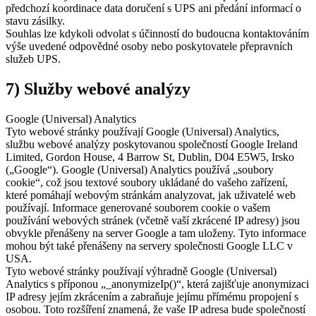
předchozí koordinace data doručení s UPS ani předání informací o
stavu zásilky.
Souhlas lze kdykoli odvolat s účinností do budoucna kontaktováním
výše uvedené odpovědné osoby nebo poskytovatele přepravních
služeb UPS.
7) Služby webové analýzy
Google (Universal) Analytics
Tyto webové stránky používají Google (Universal) Analytics,
službu webové analýzy poskytovanou společností Google Ireland
Limited, Gordon House, 4 Barrow St, Dublin, D04 E5W5, Irsko
(„Google“). Google (Universal) Analytics používá „soubory
cookie“, což jsou textové soubory ukládané do vašeho zařízení,
které pomáhají webovým stránkám analyzovat, jak uživatelé web
používají. Informace generované souborem cookie o vašem
používání webových stránek (včetně vaší zkrácené IP adresy) jsou
obvykle přenášeny na server Google a tam uloženy. Tyto informace
mohou být také přenášeny na servery společnosti Google LLC v
USA.
Tyto webové stránky používají výhradně Google (Universal)
Analytics s příponou „_anonymizeIp()“, která zajišťuje anonymizaci
IP adresy jejím zkrácením a zabraňuje jejímu přímému propojení s
osobou. Toto rozšíření znamená, že vaše IP adresa bude společností