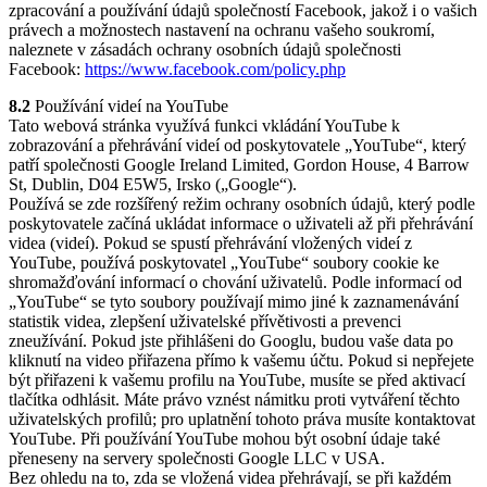
zpracování a používání údajů společností Facebook, jakož i o vašich
právech a možnostech nastavení na ochranu vašeho soukromí,
naleznete v zásadách ochrany osobních údajů společnosti
Facebook:
https://www.facebook.com/policy.php
8.2
Používání videí na YouTube
Tato webová stránka využívá funkci vkládání YouTube k
zobrazování a přehrávání videí od poskytovatele „YouTube“, který
patří společnosti Google Ireland Limited, Gordon House, 4 Barrow
St, Dublin, D04 E5W5, Irsko („Google“).
Používá se zde rozšířený režim ochrany osobních údajů, který podle
poskytovatele začíná ukládat informace o uživateli až při přehrávání
videa (videí). Pokud se spustí přehrávání vložených videí z
YouTube, používá poskytovatel „YouTube“ soubory cookie ke
shromažďování informací o chování uživatelů. Podle informací od
„YouTube“ se tyto soubory používají mimo jiné k zaznamenávání
statistik videa, zlepšení uživatelské přívětivosti a prevenci
zneužívání. Pokud jste přihlášeni do Googlu, budou vaše data po
kliknutí na video přiřazena přímo k vašemu účtu. Pokud si nepřejete
být přiřazeni k vašemu profilu na YouTube, musíte se před aktivací
tlačítka odhlásit. Máte právo vznést námitku proti vytváření těchto
uživatelských profilů; pro uplatnění tohoto práva musíte kontaktovat
YouTube. Při používání YouTube mohou být osobní údaje také
přeneseny na servery společnosti Google LLC v USA.
Bez ohledu na to, zda se vložená videa přehrávají, se při každém