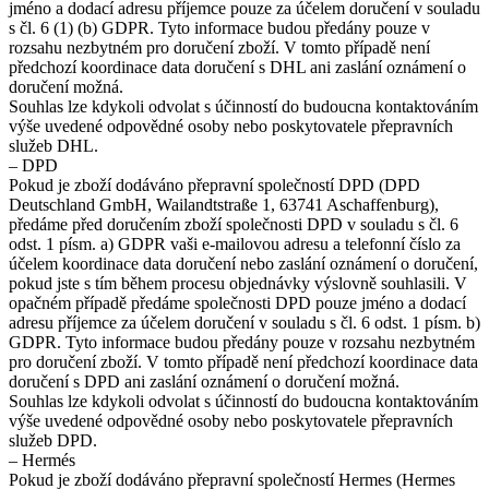
jméno a dodací adresu příjemce pouze za účelem doručení v souladu
s čl. 6 (1) (b) GDPR. Tyto informace budou předány pouze v
rozsahu nezbytném pro doručení zboží. V tomto případě není
předchozí koordinace data doručení s DHL ani zaslání oznámení o
doručení možná.
Souhlas lze kdykoli odvolat s účinností do budoucna kontaktováním
výše uvedené odpovědné osoby nebo poskytovatele přepravních
služeb DHL.
– DPD
Pokud je zboží dodáváno přepravní společností DPD (DPD
Deutschland GmbH, Wailandtstraße 1, 63741 Aschaffenburg),
předáme před doručením zboží společnosti DPD v souladu s čl. 6
odst. 1 písm. a) GDPR vaši e-mailovou adresu a telefonní číslo za
účelem koordinace data doručení nebo zaslání oznámení o doručení,
pokud jste s tím během procesu objednávky výslovně souhlasili. V
opačném případě předáme společnosti DPD pouze jméno a dodací
adresu příjemce za účelem doručení v souladu s čl. 6 odst. 1 písm. b)
GDPR. Tyto informace budou předány pouze v rozsahu nezbytném
pro doručení zboží. V tomto případě není předchozí koordinace data
doručení s DPD ani zaslání oznámení o doručení možná.
Souhlas lze kdykoli odvolat s účinností do budoucna kontaktováním
výše uvedené odpovědné osoby nebo poskytovatele přepravních
služeb DPD.
– Hermés
Pokud je zboží dodáváno přepravní společností Hermes (Hermes