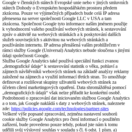
Google v členských státech Evropské unie nebo v jiných smluvních
státech Dohody o Evropském hospodářském prostoru předem
zkrácena. Pouze ve výjimečných případech bude celá IP adresa
přenesena na server společnosti Google LLC v USA a tam
zkrácena. Společnost Google tyto informace naším jménem použije
k vyhodnocení vašeho používání webových stránek, k sestavování
zpráv o aktivitě na webových stránkách a k poskytování dalších
služeb souvisejících s aktivitou na webových stránkách a
používáním internetu. IP adresa přenášená vaším prohlížečem v
rámci služby Google (Universal) Analytics nebude sloučena s jinými
údaji společnosti Google.
Služba Google Analytics také používá speciální funkci zvanou
„demografické údaje“ k sestavování statistik o věku, pohlaví a
zájmech návštěvníků webových stránek na základě analýzy reklamy
založené na zájmech a využití informací třetích stran. To umožňuje
definovat a rozlišovat skupiny uživatelů webových stránek za
účelem cílení marketingových opatření. Data shromážděná pomocí
„demografických údajů“ však nelze přiřadit ke konkrétní osobě.
Podrobnosti o zpracování dat iniciovaném službou Google Analytics
a o tom, jak Google nakládá s daty z webových stránek, naleznete
zde:
https://policies.google.com/technologies/partner-sites
Veškeré výše popsané zpracování, zejména nastavení souborů
cookie služby Google Analytics pro čtení informací o použitém
zařízení, bude provedeno pouze tehdy, pokud jste nám k tomu
udělili svůj výslovný souhlas v souladu s čl. 6 odst. 1 písm. a)