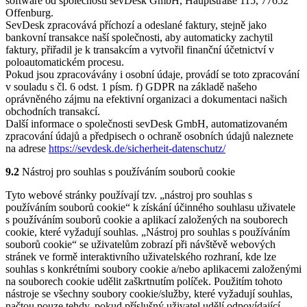
software od společnosti sevDesk GmbH, Hauptstraße 115, 77652
Offenburg.
SevDesk zpracovává příchozí a odeslané faktury, stejně jako
bankovní transakce naší společnosti, aby automaticky zachytil
faktury, přiřadil je k transakcím a vytvořil finanční účetnictví v
poloautomatickém procesu.
Pokud jsou zpracovávány i osobní údaje, provádí se toto zpracování
v souladu s čl. 6 odst. 1 písm. f) GDPR na základě našeho
oprávněného zájmu na efektivní organizaci a dokumentaci našich
obchodních transakcí.
Další informace o společnosti sevDesk GmbH, automatizovaném
zpracování údajů a předpisech o ochraně osobních údajů naleznete
na adrese
https://sevdesk.de/sicherheit-datenschutz/
9.2
Nástroj pro souhlas s používáním souborů cookie
Tyto webové stránky používají tzv. „nástroj pro souhlas s
používáním souborů cookie“ k získání účinného souhlasu uživatele
s používáním souborů cookie a aplikací založených na souborech
cookie, které vyžadují souhlas. „Nástroj pro souhlas s používáním
souborů cookie“ se uživatelům zobrazí při návštěvě webových
stránek ve formě interaktivního uživatelského rozhraní, kde lze
souhlas s konkrétními soubory cookie a/nebo aplikacemi založenými
na souborech cookie udělit zaškrtnutím políček. Použitím tohoto
nástroje se všechny soubory cookie/služby, které vyžadují souhlas,
načtou pouze tehdy, pokud příslušný uživatel udělí odpovídající