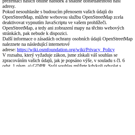
prezentaci našich online nabídek a snadné dohledatelnosti naší
adresy.
Pokud nesouhlasíte s budoucím přenosem vašich údajů do
OpenStreetMap, můžete webovou službu OpenStreetMap zcela
deaktivovat vypnutím JavaScriptu ve vašem prohlížeči.
OpenStreetMap, a tedy ani zobrazení mapy na těchto webových
stránkách, pak nebude k dispozici.
Další informace o zásadách ochrany osobních údajů OpenStreetMap
naleznete na následující internetové
adrese:
https://wiki.osmfoundation.org/wiki/Privacy_Policy
V rozsahu, který vyžaduje zákon, jsme získali váš souhlas se
zpracováním vašich údajů, jak je popsáno výše, v souladu s čl. 6
odst. 1 písm. a) GDPR. Svůj souhlas můžete kdykoli odvolat s
účinností do budoucna. Chcete-li svůj souhlas uplatnit, postupujte
prosím podle výše popsaného postupu pro podání námitky.
10) Práva subjektu údajů
10.1
Platné právní předpisy o ochraně osobních údajů vám
přiznávají následující práva subjektu údajů (právo na informace a
zásah) vůči správci v souvislosti se zpracováním vašich osobních
údajů, přičemž se odkazuje na právní základ uvedený pro příslušné
podmínky pro jejich uplatnění:
Právo na informace dle čl. 15 GDPR;