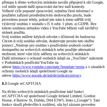
přístupu k těmto webovým stránkám naváže připojení k síti Google,
což může spustit další zpracování dat bez naší kontroly.
Veškeré výše popsané zpracování, zejména čtení informací o
použitém zařízení prostřednictvím sledovacího pixelu, bude
provedeno pouze tehdy, pokud jste nám k tomu udělili svůj
výslovný souhlas v souladu s čl. 6 odst. 1 písm. a) GDPR. Bez
tohoto souhlasu nebudou videa z YouTube během vaší návštěvy
stránek použita.
Svůj souhlas můžete kdykoli odvolat s účinností do budoucna.
Chcete-li svůj souhlas odvolat, deaktivujte prosím tuto službu
pomocí „Nástroje pro souhlas s používáním souborů cookie“
dostupného na webových stránkách nebo použijte alternativní
možnosti, které vám byly sděleny na webových stránkách.
Další informace o ochraně osobních údajů na „YouTube“ naleznete
v Podmínkách používání YouTube na
adrese
https://www.youtube.com/static?template=terms
a v zásadách
ochrany osobních údajů společnosti Google na
adrese
https://www.google.de/intl/de/policies/privacy
8.3
Google reCAPTCHA
Na těchto webových stránkách používáme také funkci
reCAPTCHA od společnosti Google Ireland Limited, Gordon
House, 4 Barrow St, Dublin, D04 E5W5, Irsko („Google“). Tato
funkce slouží především k rozlišení, zda byl záznam proveden