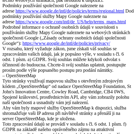
těchto webových stránkách, pak nebudou k dispozici.
Podmínky používání společnosti Google naleznete na
adrese
https://www.google.de/intl/de/policies/terms/regional.html
Doda
podmínky používání služby Mapy Google naleznete na
adrese
https://www.google.com/intl/de_US/help/terms_maps.html
Podrobné informace o ochraně osobních údajů v souvislosti s
používáním služby Mapy Google naleznete na webových stránkách
společnosti Google („Zásady ochrany osobních údajů společnosti
Google“):
https://www.google.de/intl/de/policies/privacy/
V rozsahu, který vyžaduje zákon, jsme získali váš souhlas se
zpracováním vašich údajů, jak je popsáno výše, v souladu s čl. 6
odst. 1 písm. a) GDPR. Svůj souhlas můžete kdykoli odvolat s
účinností do budoucna. Chcete-li svůj souhlas uplatnit, postupujte
prosím podle výše popsaného postupu pro podání námitky.
– OpenStreetMap
Tyto stránky využívají mapovou službu s otevřeným zdrojovým
kódem „OpenStreetMap“ od nadace OpenStreetMap Foundation, St
John's Innovation Centre, Cowley Road, Cambridge, CB4 0WS,
Spojené království, prostřednictvím API, aby vám zobrazily polohu
naší společnosti a usnadnily vám její nalezení.
Aby vám byly mapové služby OpenStreetMap k dispozici, služba
shromažďuje vaši IP adresu při návštěvě stránky a přenáší ji na
server OpenStreetMap, kde je uložena.
Toto zpracování údajů se provádí v souladu s čl. 6 odst. 1 písm. f)
GDPR na základě našeho oprávněného zájmu na atraktivní