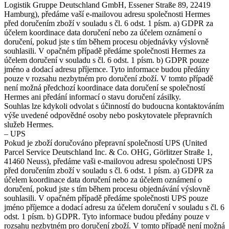
Logistik Gruppe Deutschland GmbH, Essener Straße 89, 22419
Hamburg), předáme vaší e-mailovou adresu společnosti Hermes
před doručením zboží v souladu s čl. 6 odst. 1 písm. a) GDPR za
účelem koordinace data doručení nebo za účelem oznámení o
doručení, pokud jste s tím během procesu objednávky výslovně
souhlasili. V opačném případě předáme společnosti Hermes za
účelem doručení v souladu s čl. 6 odst. 1 písm. b) GDPR pouze
jméno a dodací adresu příjemce. Tyto informace budou předány
pouze v rozsahu nezbytném pro doručení zboží. V tomto případě
není možná předchozí koordinace data doručení se společností
Hermes ani předání informací o stavu doručení zásilky.
Souhlas lze kdykoli odvolat s účinností do budoucna kontaktováním
výše uvedené odpovědné osoby nebo poskytovatele přepravních
služeb Hermes.
– UPS
Pokud je zboží doručováno přepravní společností UPS (United
Parcel Service Deutschland Inc. & Co. OHG, Görlitzer Straße 1,
41460 Neuss), předáme vaši e-mailovou adresu společnosti UPS
před doručením zboží v souladu s čl. 6 odst. 1 písm. a) GDPR za
účelem koordinace data doručení nebo za účelem oznámení o
doručení, pokud jste s tím během procesu objednávání výslovně
souhlasili. V opačném případě předáme společnosti UPS pouze
jméno příjemce a dodací adresu za účelem doručení v souladu s čl. 6
odst. 1 písm. b) GDPR. Tyto informace budou předány pouze v
rozsahu nezbytném pro doručení zboží. V tomto případě není možná