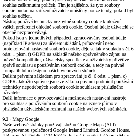
souhlas zaškrtnutím políček. Tím je zajištěno, že tyto soubory
cookie budou na zařízení uživatele umístěny pouze tehdy, pokud byl
souhlas udělen.
Nástroj používá technicky nezbytné soubory cookie k uložení
vašich preferencí ohledně souborů cookie. Osobní údaje uživatelů se
obecně nezpracovávají.
Pokud jsou v jednotlivých případech zpracovávány osobní údaje
(například IP adresa) za účelem ukládání, přiřazování nebo
protokolování nastavení souborů cookie, děje se tak v souladu s čl. 6
odst. 1 písm. f) GDPR na základě našeho oprávněného zájmu na
právně kompatibilní, uživatelsky specifické a uživatelsky přívětivé
správě souhlasu s používáním souborů cookie, a tedy na právně
kompatibilním designu našich webových stránek.
Dalším právním základem pro zpracování je čl. 6 odst. 1 písm. c)
GDPR. Jakožto správce jsme ze zákona povinni podmínit používání
technicky nepotřebných souborů cookie souhlasem příslušného
uživatele.
Další informace o provozovateli a možnostech nastavení nástroje
pro souhlas s používáním souborů cookie naleznete přímo v
příslušném uživatelském rozhraní na našich webových stránkách.
9.3
- Mapy Google
Naše webové stránky používají službu Google Maps (API)
poskytovanou společností Google Ireland Limited, Gordon House,
4 Barrow St, Dublin, D04 E5W5, Irsko („Google“). Google Maps