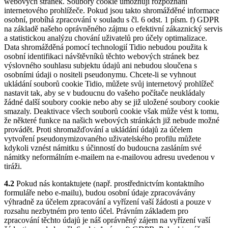
webových stránek. Soubory cookie umožňují rozpoznání
internetového prohlížeče. Pokud jsou takto shromážděné informace
osobní, probíhá zpracování v souladu s čl. 6 odst. 1 písm. f) GDPR
na základě našeho oprávněného zájmu o efektivní zákaznický servis
a statistickou analýzu chování uživatelů pro účely optimalizace.
Data shromážděná pomocí technologií Tidio nebudou použita k
osobní identifikaci návštěvníků těchto webových stránek bez
výslovného souhlasu subjektu údajů ani nebudou sloučena s
osobními údaji o nositeli pseudonymu. Chcete-li se vyhnout
ukládání souborů cookie Tidio, můžete svůj internetový prohlížeč
nastavit tak, aby se v budoucnu do vašeho počítače neukládaly
žádné další soubory cookie nebo aby se již uložené soubory cookie
smazaly. Deaktivace všech souborů cookie však může vést k tomu,
že některé funkce na našich webových stránkách již nebude možné
provádět. Proti shromažďování a ukládání údajů za účelem
vytvoření pseudonymizovaného uživatelského profilu můžete
kdykoli vznést námitku s účinností do budoucna zasláním své
námitky neformálním e-mailem na e-mailovou adresu uvedenou v
tiráži.
4.2
Pokud nás kontaktujete (např. prostřednictvím kontaktního
formuláře nebo e-mailu), budou osobní údaje zpracovávány
výhradně za účelem zpracování a vyřízení vaší žádosti a pouze v
rozsahu nezbytném pro tento účel. Právním základem pro
zpracování těchto údajů je náš oprávněný zájem na vyřízení vaší