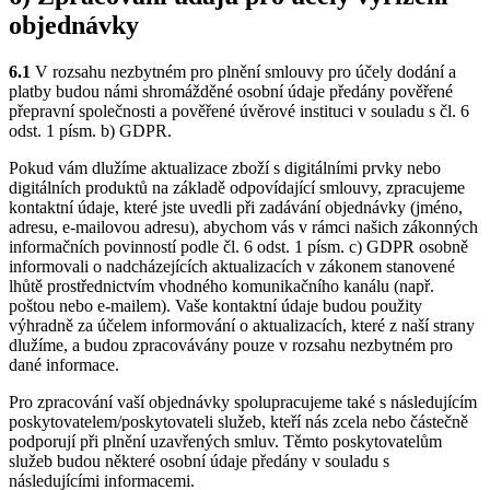
objednávky
6.1
V rozsahu nezbytném pro plnění smlouvy pro účely dodání a
platby budou námi shromážděné osobní údaje předány pověřené
přepravní společnosti a pověřené úvěrové instituci v souladu s čl. 6
odst. 1 písm. b) GDPR.
Pokud vám dlužíme aktualizace zboží s digitálními prvky nebo
digitálních produktů na základě odpovídající smlouvy, zpracujeme
kontaktní údaje, které jste uvedli při zadávání objednávky (jméno,
adresu, e-mailovou adresu), abychom vás v rámci našich zákonných
informačních povinností podle čl. 6 odst. 1 písm. c) GDPR osobně
informovali o nadcházejících aktualizacích v zákonem stanovené
lhůtě prostřednictvím vhodného komunikačního kanálu (např.
poštou nebo e-mailem). Vaše kontaktní údaje budou použity
výhradně za účelem informování o aktualizacích, které z naší strany
dlužíme, a budou zpracovávány pouze v rozsahu nezbytném pro
dané informace.
Pro zpracování vaší objednávky spolupracujeme také s následujícím
poskytovatelem/poskytovateli služeb, kteří nás zcela nebo částečně
podporují při plnění uzavřených smluv. Těmto poskytovatelům
služeb budou některé osobní údaje předány v souladu s
následujícími informacemi.