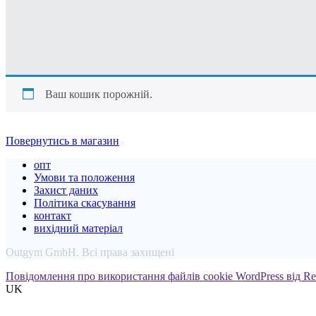
Ваш кошик порожній.
Повернутись в магазин
опт
Умови та положення
Захист даних
Політика скасування
контакт
вихідний матеріал
Outgym GmbH. Всі права захищені
Повідомлення про використання файлів cookie WordPress від Re
UK