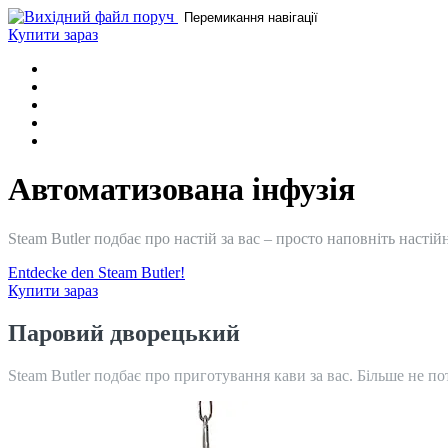
Перемикання навігації
Купити зараз
ДІМ
ПАРОВИЙ ДВОРЕЦЬКИЙ
ОСОБЛИВОСТІ
ВІДГУКИ
КОНТАКТ
Автоматизована інфузія
Steam Butler подбає про настій за вас – просто наповніть насті
Entdecke den Steam Butler!
Купити зараз
Паровий дворецький
Steam Butler подбає про приготування кави за вас. Більше не по