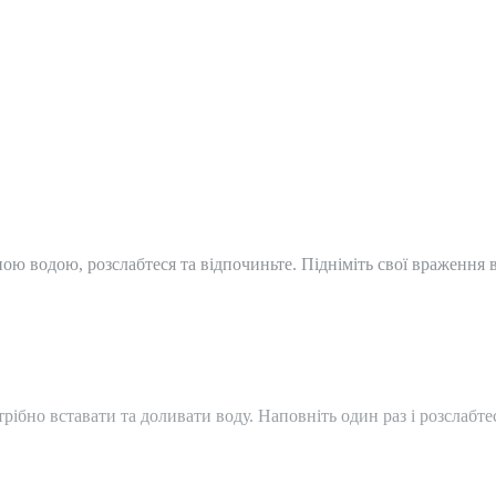
йною водою, розслабтеся та відпочиньте. Підніміть свої враження 
трібно вставати та доливати воду. Наповніть один раз і розслабте