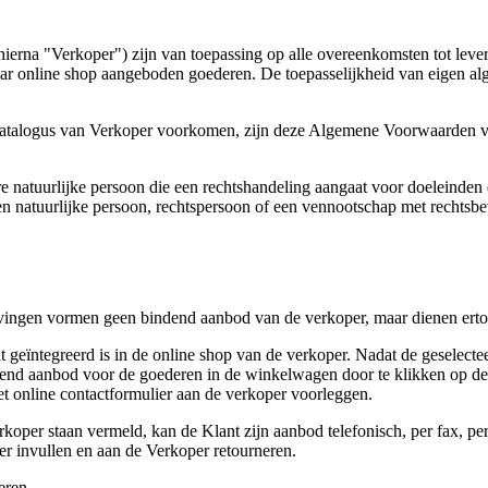
a "Verkoper") zijn van toepassing op alle overeenkomsten tot lever
aar online shop aangeboden goederen. De toepasselijkheid van eigen alg
catalogus van Verkoper voorkomen, zijn deze Algemene Voorwaarden van
 natuurlijke persoon die een rechtshandeling aangaat voor doeleinde
 natuurlijke persoon, rechtspersoon of een vennootschap met rechtsbev
ingen vormen geen bindend aanbod van de verkoper, maar dienen ertoe
t geïntegreerd is in de online shop van de verkoper. Nadat de geselecte
bindend aanbod voor de goederen in de winkelwagen door te klikken op 
 het online contactformulier aan de verkoper voorleggen.
rkoper staan vermeld, kan de Klant zijn aanbod telefonisch, per fax, p
er invullen en aan de Verkoper retourneren.
eren,