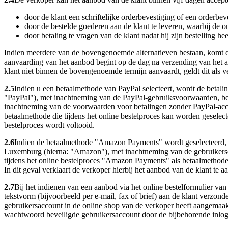
door de klant een schriftelijke orderbevestiging of een orderbev
door de bestelde goederen aan de klant te leveren, waarbij de o
door betaling te vragen van de klant nadat hij zijn bestelling hee
Indien meerdere van de bovengenoemde alternatieven bestaan, komt d
aanvaarding van het aanbod begint op de dag na verzending van het aa
klant niet binnen de bovengenoemde termijn aanvaardt, geldt dit als v
2.5
Indien u een betaalmethode van PayPal selecteert, wordt de betal
"PayPal"), met inachtneming van de PayPal-gebruiksvoorwaarden, be
inachtneming van de voorwaarden voor betalingen zonder PayPal-acc
betaalmethode die tijdens het online bestelproces kan worden geselec
bestelproces wordt voltooid.
2.6
Indien de betaalmethode "Amazon Payments" wordt geselecteerd, 
Luxemburg (hierna: "Amazon"), met inachtneming van de gebruikers
tijdens het online bestelproces "Amazon Payments" als betaalmethode s
In dit geval verklaart de verkoper hierbij het aanbod van de klant te
2.7
Bij het indienen van een aanbod via het online bestelformulier va
tekstvorm (bijvoorbeeld per e-mail, fax of brief) aan de klant verzonde
gebruikersaccount in de online shop van de verkoper heeft aangemaakt
wachtwoord beveiligde gebruikersaccount door de bijbehorende inlog