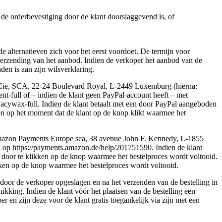
n de orderbevestiging door de klant doorslaggevend is, of
alternatieven zich voor het eerst voordoet. De termijn voor
 verzending van het aanbod. Indien de verkoper het aanbod van de
den is aan zijn wilsverklaring.
et Cie, SCA, 22-24 Boulevard Royal, L-2449 Luxemburg (hierna:
full of – indien de klant geen PayPal-account heeft – met
cywax-full. Indien de klant betaalt met een door PayPal aangeboden
den op het moment dat de klant op de knop klikt waarmee het
 Amazon Payments Europe sca, 38 avenue John F. Kennedy, L-1855
p https://payments.amazon.de/help/201751590. Indien de klant
on door te klikken op de knop waarmee het bestelproces wordt voltooid.
likken op de knop waarmee het bestelproces wordt voltooid.
 door de verkoper opgeslagen en na het verzenden van de bestelling in
hikking. Indien de klant vóór het plaatsen van de bestelling een
en zijn deze voor de klant gratis toegankelijk via zijn met een