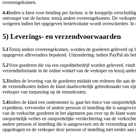
overeengekomen.
4.4
Indien u kiest voor betaling per factuur, is de koopprijs verschuld
ontvangst van de factuur, tenzij anders overeengekomen. De verkoper 
weigeren indien het opgegeven bestelvolume wordt overschreden. In da
5) Leverings- en verzendvoorwaarden
5.1
Tenzij anders overeengekomen, worden de goederen geleverd op het d
opgegeven afleveradres bepalend. Uitzondering: indien PayPal als bet
5.2
Voor goederen die via een expeditiebedrijf worden geleverd, vindt de
verzendinformatie in de online winkel van de verkoper en tenzij and
5.3
Indien de levering van de goederen mislukt om redenen die aan de k
de verzendkosten indien de klant daadwerkelijk gebruikmaakt van zijn
verkoper van toepassing op de retourkosten.
5.4
Indien de klant een ondernemer is, gaat het risico van onopzettelij
expediteur, vervoerder of andere persoon of instelling die is aangewez
van de verkochte goederen in het algemeen pas over op de klant wann
onopzettelijk verlies en onopzettelijke verslechtering van de verkoch
andere persoon of instelling die is aangewezen om de verzending uit t
opgedragen en de verkoper deze persoon of instelling niet eerder aan