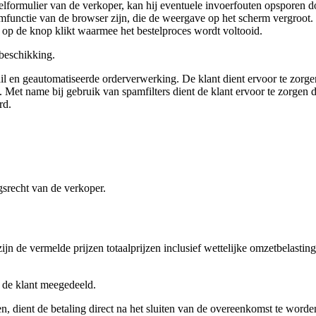
telformulier van de verkoper, kan hij eventuele invoerfouten opsporen d
functie van de browser zijn, die de weergave op het scherm vergroot. T
ij op de knop klikt waarmee het bestelproces wordt voltooid.
 beschikking.
l en geautomatiseerde orderverwerking. De klant dient ervoor te zorge
Met name bij gebruik van spamfilters dient de klant ervoor te zorgen d
rd.
gsrecht van de verkoper.
ijn de vermelde prijzen totaalprijzen inclusief wettelijke omzetbelasti
 de klant meegedeeld.
, dient de betaling direct na het sluiten van de overeenkomst te worden 