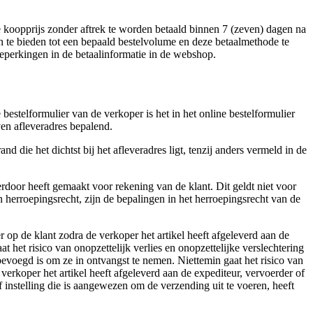
 de koopprijs zonder aftrek te worden betaald binnen 7 (zeven) dagen na
n te bieden tot een bepaald bestelvolume en deze betaalmethode te
eperkingen in de betaalinformatie in de webshop.
estelformulier van de verkoper is het in het online bestelformulier
ven afleveradres bepalend.
d die het dichtst bij het afleveradres ligt, tenzij anders vermeld in de
rdoor heeft gemaakt voor rekening van de klant. Dit geldt niet voor
 herroepingsrecht, zijn de bepalingen in het herroepingsrecht van de
r op de klant zodra de verkoper het artikel heeft afgeleverd aan de
t het risico van onopzettelijk verlies en onopzettelijke verslechtering
voegd is om ze in ontvangst te nemen. Niettemin gaat het risico van
verkoper het artikel heeft afgeleverd aan de expediteur, vervoerder of
 instelling die is aangewezen om de verzending uit te voeren, heeft