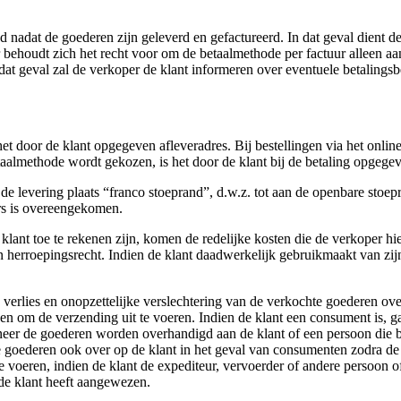
igd nadat de goederen zijn geleverd en gefactureerd. In dat geval dient
behoudt zich het recht voor om de betaalmethode per factuur alleen aa
t geval zal de verkoper de klant informeren over eventuele betalingsb
oor de klant opgegeven afleveradres. Bij bestellingen via het online b
aalmethode wordt gekozen, is het door de klant bij de betaling opgege
 levering plaats “franco stoeprand”, d.w.z. tot aan de openbare stoepran
ers is overeengekomen.
lant toe te rekenen zijn, komen de redelijke kosten die de verkoper hie
 herroepingsrecht. Indien de klant daadwerkelijk gebruikmaakt van zijn
k verlies en onopzettelijke verslechtering van de verkochte goederen ove
en om de verzending uit te voeren. Indien de klant een consument is, gaa
eer de goederen worden overhandigd aan de klant of een persoon die be
te goederen ook over op de klant in het geval van consumenten zodra de 
e voeren, indien de klant de expediteur, vervoerder of andere persoon of
 de klant heeft aangewezen.