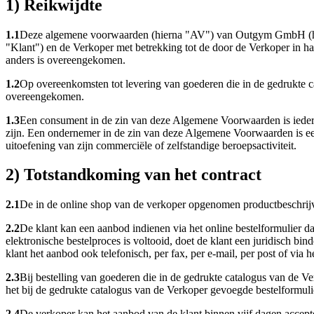
1) Reikwijdte
1.1
Deze algemene voorwaarden (hierna "AV") van Outgym GmbH (hiern
"Klant") en de Verkoper met betrekking tot de door de Verkoper in h
anders is overeengekomen.
1.2
Op overeenkomsten tot levering van goederen die in de gedrukte 
overeengekomen.
1.3
Een consument in de zin van deze Algemene Voorwaarden is iedere
zijn. Een ondernemer in de zin van deze Algemene Voorwaarden is een
uitoefening van zijn commerciële of zelfstandige beroepsactiviteit.
2) Totstandkoming van het contract
2.1
De in de online shop van de verkoper opgenomen productbeschrijv
2.2
De klant kan een aanbod indienen via het online bestelformulier da
elektronische bestelproces is voltooid, doet de klant een juridisch 
klant het aanbod ook telefonisch, per fax, per e-mail, per post of via
2.3
Bij bestelling van goederen die in de gedrukte catalogus van de Ve
het bij de gedrukte catalogus van de Verkoper gevoegde bestelformuli
2.4
De verkoper kan het aanbod van de klant binnen vijf dagen accept