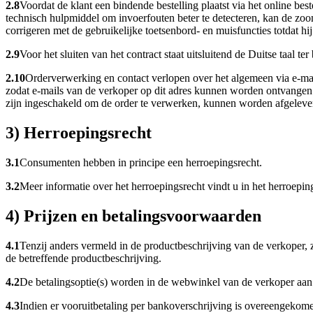
2.8
Voordat de klant een bindende bestelling plaatst via het online bes
technisch hulpmiddel om invoerfouten beter te detecteren, kan de zoom
corrigeren met de gebruikelijke toetsenbord- en muisfuncties totdat h
2.9
Voor het sluiten van het contract staat uitsluitend de Duitse taal ter
2.10
Orderverwerking en contact verlopen over het algemeen via e-mai
zodat e-mails van de verkoper op dit adres kunnen worden ontvangen. 
zijn ingeschakeld om de order te verwerken, kunnen worden afgeleve
3) Herroepingsrecht
3.1
Consumenten hebben in principe een herroepingsrecht.
3.2
Meer informatie over het herroepingsrecht vindt u in het herroepin
4) Prijzen en betalingsvoorwaarden
4.1
Tenzij anders vermeld in de productbeschrijving van de verkoper, z
de betreffende productbeschrijving.
4.2
De betalingsoptie(s) worden in de webwinkel van de verkoper aan
4.3
Indien er vooruitbetaling per bankoverschrijving is overeengekomen