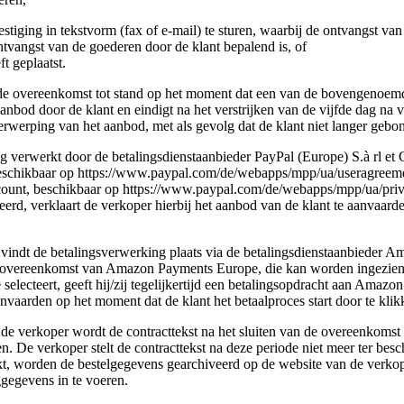
estiging in tekstvorm (fax of e-mail) te sturen, waarbij de ontvangst va
ntvangst van de goederen door de klant bepalend is, of
ft geplaatst.
e overeenkomst tot stand op het moment dat een van de bovengenoemde 
nbod door de klant en eindigt na het verstrijken van de vijfde dag na
erwerping van het aanbod, met als gevolg dat de klant niet langer gebon
ing verwerkt door de betalingsdienstaanbieder PayPal (Europe) S.à rl 
schikbaar op https://www.paypal.com/de/webapps/mpp/ua/useragreement-
ount, beschikbaar op https://www.paypal.com/de/webapps/mpp/ua/priva
teerd, verklaart de verkoper hierbij het aanbod van de klant te aanvaar
vindt de betalingsverwerking plaats via de betalingsdienstaanbieder
overeenkomst van Amazon Payments Europe, die kan worden ingezien o
electeert, geeft hij/zij tegelijkertijd een betalingsopdracht aan Amaz
 aanvaarden op het moment dat de klant het betaalproces start door te k
n de verkoper wordt de contracttekst na het sluiten van de overeenkomst
n. De verkoper stelt de contracttekst na deze periode niet meer ter besc
, worden de bestelgegevens gearchiveerd op de website van de verkoper 
gegevens in te voeren.