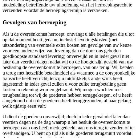
mededeling betreffende uw uitoefening van het herroepingsrecht te
verzenden voordat de herroepingstermijn is verstreken.
Gevolgen van herroeping
Als u de overeenkomst herroept, ontvangt u alle betalingen die u tot
op dat moment heeft gedaan, inclusief leveringskosten (met
uitzondering van eventuele extra kosten ten gevolge van uw keuze
voor een andere wijze van levering dan de door ons geboden
goedkoopste standaard levering) onverwijld en in ieder geval niet
later dan veertien dagen nadat wij op de hoogte zijn gesteld van uw
beslissing de overeenkomst te herroepen, van ons terug. Wij betalen
u terug met hetzelfde betaalmiddel als waarmee u de oorspronkelijke
transactie heeft verricht, tenzij u uitdrukkelijk anderszins heeft
ingestemd; in ieder geval zullen u voor zulke terugbetaling geen
kosten in rekening worden gebracht. Wij mogen wachten met
terugbetaling tot wij de goederen hebben teruggekregen, of u heeft
aangetoond dat u de goederen heeft teruggezonden, al naar gelang
welk tijdstip eerst valt.
U dient de goederen onverwijld, doch in ieder geval niet later dan
veertien dagen na de dag waarop u het besluit de overeenkomst te
herroepen aan ons heeft medegedeeld, aan ons terug te zenden of te
overhandigen. U bent op tijd als u de goederen terugstuurt voordat