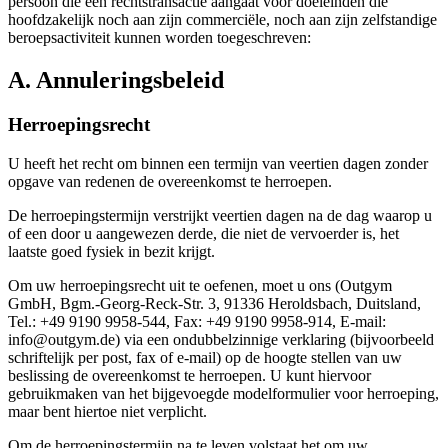
persoon die een rechtstransactie aangaat voor doeleinden die
hoofdzakelijk noch aan zijn commerciële, noch aan zijn zelfstandige
beroepsactiviteit kunnen worden toegeschreven:
A. Annuleringsbeleid
Herroepingsrecht
U heeft het recht om binnen een termijn van veertien dagen zonder
opgave van redenen de overeenkomst te herroepen.
De herroepingstermijn verstrijkt veertien dagen na de dag waarop u
of een door u aangewezen derde, die niet de vervoerder is, het
laatste goed fysiek in bezit krijgt.
Om uw herroepingsrecht uit te oefenen, moet u ons (Outgym
GmbH, Bgm.-Georg-Reck-Str. 3, 91336 Heroldsbach, Duitsland,
Tel.: +49 9190 9958-544, Fax: +49 9190 9958-914, E-mail:
info@outgym.de) via een ondubbelzinnige verklaring (bijvoorbeeld
schriftelijk per post, fax of e-mail) op de hoogte stellen van uw
beslissing de overeenkomst te herroepen. U kunt hiervoor
gebruikmaken van het bijgevoegde modelformulier voor herroeping,
maar bent hiertoe niet verplicht.
Om de herroepingstermijn na te leven volstaat het om uw