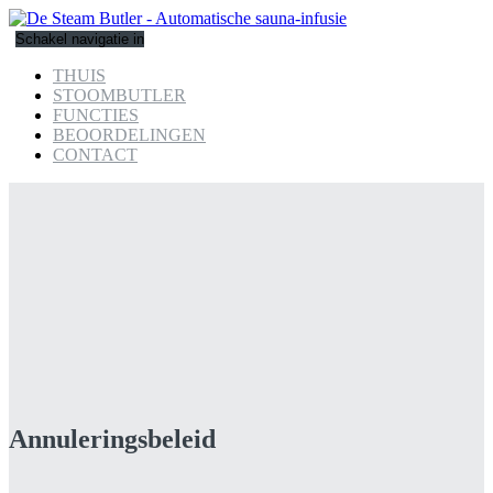
Schakel navigatie in
THUIS
STOOMBUTLER
FUNCTIES
BEOORDELINGEN
CONTACT
Annuleringsbeleid