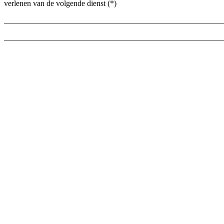
verlenen van de volgende dienst (*)
_______________________________________________________
_______________________________________________________
Besteld op (*) ____________ / ontvangen op (*)
____________________
_______________________________________________________
Naam van de consument(en)
_______________________________________________________
Adres van de consument(en)
_______________________________________________________
Handtekening van de consument(en) (alleen indien de melding op
papier gebeurt)
_________________________
Datum
(*) Doorhalen wat niet van toepassing is
groothandel
Algemene voorwaarden