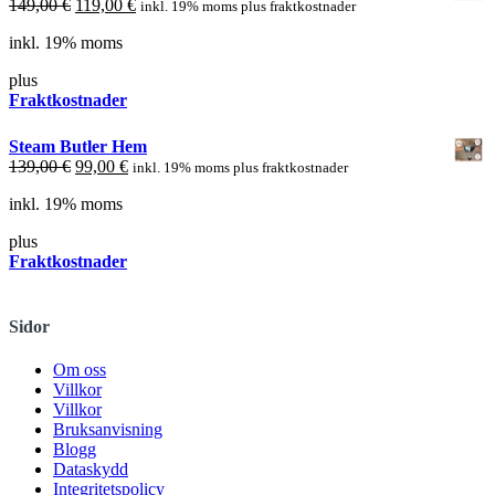
Ursprungligt
Nuvarande
149,00
€
119,00
€
inkl. 19% moms plus fraktkostnader
pris
pris
inkl. 19% moms
var:
är:
149,00 €.
119,00 €.
plus
Fraktkostnader
Steam Butler Hem
Ursprungligt
Nuvarande
139,00
€
99,00
€
inkl. 19% moms plus fraktkostnader
pris
pris
inkl. 19% moms
var:
är:
139,00 €.
99,00 €.
plus
Fraktkostnader
Sidor
Om oss
Villkor
Villkor
Bruksanvisning
Blogg
Dataskydd
Integritetspolicy