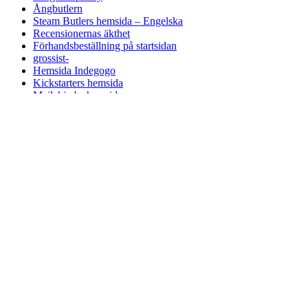
Ångbutlern
Steam Butlers hemsida – Engelska
Recensionernas äkthet
Förhandsbeställning på startsidan
grossist-
Hemsida Indegogo
Kickstarters hemsida
Mailchimbs hemsida
Paypals hemsida
avtryck
Kolla in
kontakta
Mitt konto
Integritetspolicy
Exempelsida
Handla
Steam Butler-inställning
testa
Leveransmetoder
Kundvagn
Avbokningsregler
Betalningsmetoder
grossist-
Villkor