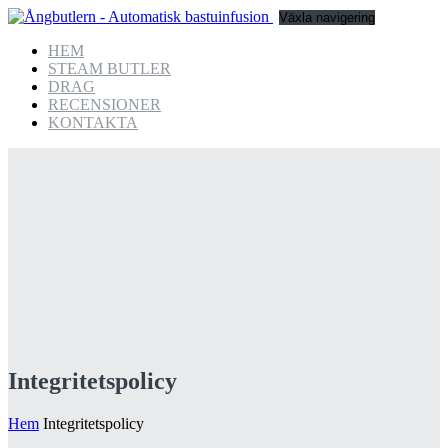
Växla navigering
HEM
STEAM BUTLER
DRAG
RECENSIONER
KONTAKTA
Integritetspolicy
Hem
Integritetspolicy