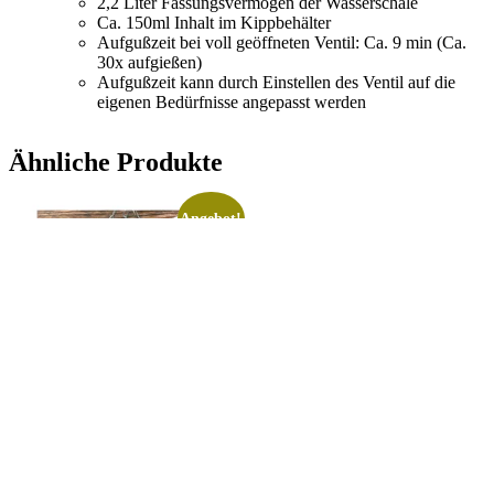
2,2 Liter Fassungsvermögen der Wasserschale
Ca. 150ml Inhalt im Kippbehälter
Aufgußzeit bei voll geöffneten Ventil: Ca. 9 min (Ca.
30x aufgießen)
Aufgußzeit kann durch Einstellen des Ventil auf die
eigenen Bedürfnisse angepasst werden
Ähnliche Produkte
Angebot!
Steam Butler Home
Ursprünglicher
Aktueller
139,00
€
99,00
€
inkl. 19% MwSt. zzgl.
Preis
Preis
Versandkosten
war:
ist:
139,00 €
99,00 €.
inkl. 19 % MwSt.