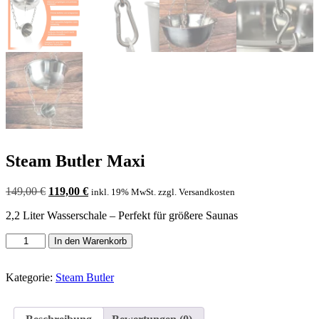
Steam Butler Maxi
Ursprünglicher
Aktueller
149,00
€
119,00
€
inkl. 19% MwSt. zzgl. Versandkosten
Preis
Preis
2,2 Liter Wasserschale – Perfekt für größere Saunas
war:
ist:
149,00 €
119,00 €.
Steam
In den Warenkorb
Butler
Maxi
Menge
Kategorie:
Steam Butler