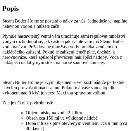
Popis
Steam Butler Home se postará o nálev za vás. Jednoduše jej naplňte
nálevnou vodou a můžete začít.
Plynule nastavitelný ventil vám umožňuje sami regulovat množství
vody a rozhodnout se, jak často a jak rychle vám má Steam Butler
vodu nalévat. Požadované množství vody protéká ventilem do
naklápěcího zařízení. Pokud je zařízení téměř plné, dochází k
nerovnováze, která způsobí převrácení naklápěcí nádoby. Voda z
naklápěcí nádoby nyní stéká na horké saunové kameny.
Steam Butler Home je svým objemem a velikostí nádrže perfektně
navržen pro vaši domácí saunu. Pokud má vaše sauna topidlo s
výkonem nad 9 kW, je verze Maxi tou správnou volbou.
Zde je několik podrobností:
Objem misky na vodu 2,2 litru
Obsah cca 150 ml ve výklopné nádobě
Doba infuze s plně otevřeným ventilem: cca 9 min (cca
30 dávek)