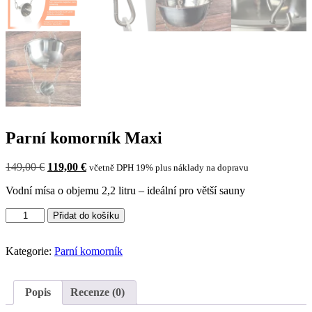
Parní komorník Maxi
Původní
Aktuální
149,00
€
119,00
€
včetně DPH 19% plus náklady na dopravu
cena
cena
Vodní mísa o objemu 2,2 litru – ideální pro větší sauny
byla:
je:
149,00 €.
119,00 €.
Množství
Přidat do košíku
Steam
Butler
Maxi
Kategorie:
Parní komorník
Popis
Recenze (0)