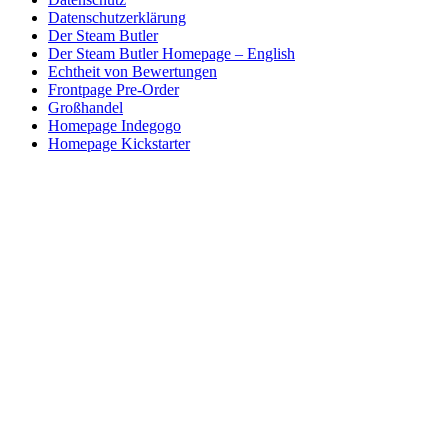
Datenschutzerklärung
Der Steam Butler
Der Steam Butler Homepage – English
Echtheit von Bewertungen
Frontpage Pre-Order
Großhandel
Homepage Indegogo
Homepage Kickstarter
Homepage Mailchimb
Homepage Paypal
Impressum
Kasse
Kontakt
My account
Privacy Policy
Sample Page
Shop
Steam Butler Einstellung
Test
Versandarten
Warenkorb
Widerrufsbelehrung
Zahlungsarten
Großhandel