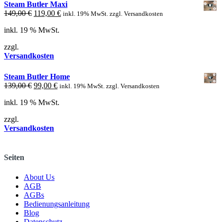
Steam Butler Maxi
Ursprünglicher
Aktueller
149,00
€
119,00
€
inkl. 19% MwSt. zzgl. Versandkosten
Preis
Preis
inkl. 19 % MwSt.
war:
ist:
149,00 €
119,00 €.
zzgl.
Versandkosten
Steam Butler Home
Ursprünglicher
Aktueller
139,00
€
99,00
€
inkl. 19% MwSt. zzgl. Versandkosten
Preis
Preis
inkl. 19 % MwSt.
war:
ist:
139,00 €
99,00 €.
zzgl.
Versandkosten
Seiten
About Us
AGB
AGBs
Bedienungsanleitung
Blog
Datenschutz