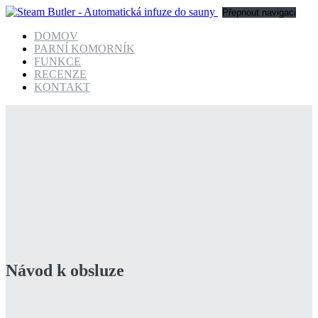
Přepnout navigaci
DOMOV
PARNÍ KOMORNÍK
FUNKCE
RECENZE
KONTAKT
Návod k obsluze